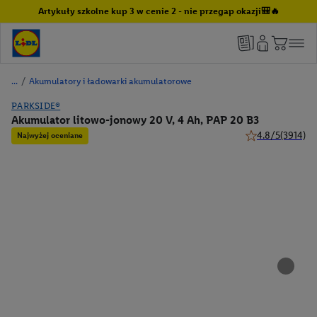
Artykuły szkolne kup 3 w cenie 2 - nie przegap okazji🎒🔥
/
Akumulatory i ładowarki akumulatorowe
PARKSIDE®
Akumulator litowo-jonowy 20 V, 4 Ah, PAP 20 B3
4.8/5
(3914)
Najwyżej oceniane
4.8 z 5 gwiazdek