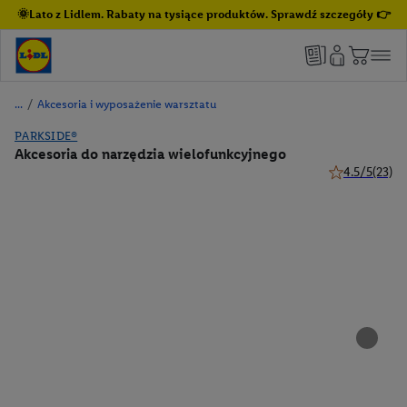
🌞Lato z Lidlem. Rabaty na tysiące produktów. Sprawdź szczegóły 👉
/
Akcesoria i wyposażenie warsztatu
PARKSIDE®
Akcesoria do narzędzia wielofunkcyjnego
4.5/5
(23)
4.5 z 5 gwiazd