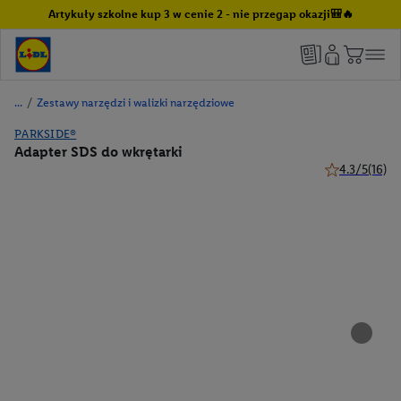
Artykuły szkolne kup 3 w cenie 2 - nie przegap okazji🎒🔥
/
Zestawy narzędzi i walizki narzędziowe
PARKSIDE®
Adapter SDS do wkrętarki
4.3/5
(16)
4.3 z 5 gwiazd