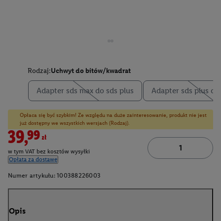
Rodzaj:
Uchwyt do bitów/kwadrat
Adapter sds max do sds plus
Adapter sds plus do
Opłaca się być szybkim! Ze względu na duże zainteresowanie, produkt nie jest
już dostępny we wszystkich wersjach (Rodzaj).
39,99zł
w tym VAT bez kosztów wysyłki
Opłata za dostawę
Numer artykułu:
100388226003
Opis