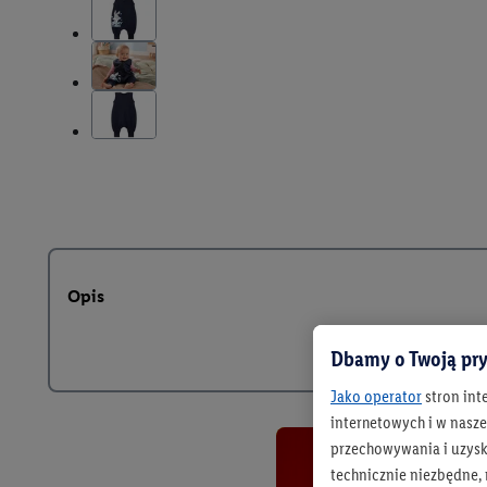
Opis
Dbamy o Twoją pry
Jako operator
stron int
internetowych i w naszej
przechowywania i uzysk
technicznie niezbędne,