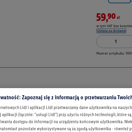
59,90zł
w tym VAT bez kosztów
Opłata za dostawę
Numer artykułu:
100
watność: Zapoznaj się z informacją o przetwarzaniu Twoi
ernetowych Lidl i aplikacji Lidl przetwarzamy dane użytkownika na naszyc
 aplikacji (łącznie: "usługi Lidl") przy użyciu różnych technologii, które
iwania dostępu do informacji na urządzeniu końcowym użytkownika. Niekt
 natomiast pozostałe wykorzystywane są za zgodą użytkownika - również p
Bądź na bieżą