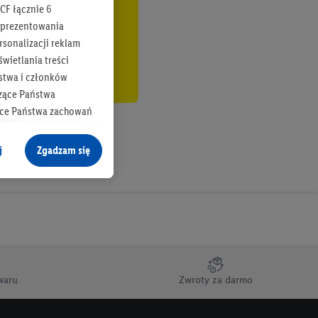
CF łącznie
6
b prezentowania
rsonalizacji reklam
wietlania treści
stwa i członków
zące Państwa
ące Państwa zachowań
y mógł on analizować
j
Zgadzam się
cane o dane z innych
ych w usługach Lidl,
), również przez różne
na urządzeniach
ci marketingowych,
up docelowych,
waru
Zwroty za darmo
 konkretnych treści.
 na istniejące konto