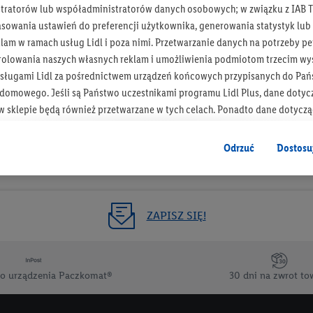
tratorów lub współadministratorów danych osobowych; w związku z IAB T
Otrzymuj newsletter Lidla
asowania ustawień do preferencji użytkownika, generowania statystyk lu
am w ramach usług Lidl i poza nimi. Przetwarzanie danych na potrzeby pe
rolowania naszych własnych reklam i umożliwienia podmiotom trzecim wyś
Zapisz się!
sługami Lidl za pośrednictwem urządzeń końcowych przypisanych do Pań
omowego. Jeśli są Państwo uczestnikami programu Lidl Plus, dane dotyc
 sklepie będą również przetwarzane w tych celach. Ponadto dane dotycz
 Lidl zostaną udostępnione jednemu z wyżej wymienionych partnerów, ab
klamowych swoich klientów
jako niezależny administrator danych
.
Odrzuć
Dostosu
wanych reklam opiera się na generowaniu profili, które są również wzboga
enie danych (np. dotyczących korzystania z usług Lidl, zachowań zakupow
ta - np. wieku lub płci - a także dokładnych danych dotyczących lokalizacji
ZAPISZ SIĘ!
sługi Lidl, w tym przechowywanie lub uzyskiwanie dostępu do informacji 
enia grup docelowych (tzw. segmentów). W związku z personalizacją treś
ię również w celu pomiaru wydajności/skuteczności reklamy, badania gr
o urządzenia Paczkomat®
30 dni na zwrot to
az zapewnienia bezpieczeństwa technicznego i optymalizacji wyświetlania
 zgodę w tym miejscu, a następnie utworzy konto Lidl Plus lub zaloguje się