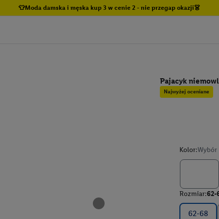
👕Moda damska i męska kup 3 w cenie 2 - nie przegap okazji👗
Pajacyk niemowl
Najwyżej oceniane
Kolor:
Wybór 
Rozmiar:
62-
62-68