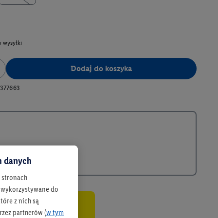
 wysyłki
Dodaj do koszyka
377663
ch danych
h stronach
 są wykorzystywane do
óre z nich są
rzez partnerów (
w tym
co