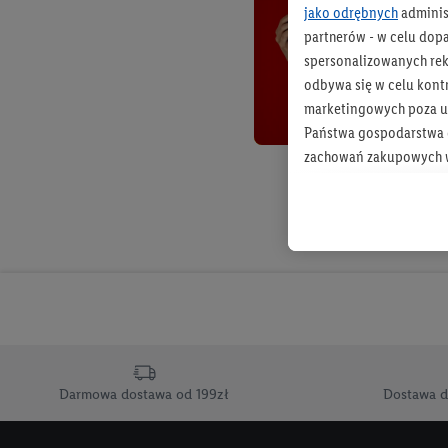
jako odrębnych
adminis
partnerów - w celu dop
spersonalizowanych rekl
odbywa się w celu kont
marketingowych poza u
Państwa gospodarstwa d
zachowań zakupowych w
zakupowych w usługach
statystyki kampanii re
Tworzenie spersonalizo
usług. Obejmuje to łącz
informacji z konta klien
urządzenia końcowe i u
końcowych w celu tworz
przetwarzanie odbywa s
Darmowa dostawa od 199zł
Dostawa d
opracowywania ofert or
Jeśli użytkownik wyrazi