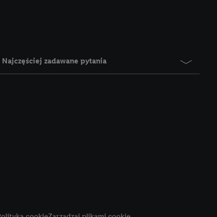
e z jednym z wyżej
), który możemy
aby rozpoznać
reklamy. W tym celu
y przetwarzać adres e-
Najczęściej zadawane pytania
 z technologii Utiq w
ego adresu IP. Jeśli
rzy użyciu adresu IP i
n zostanie
o z usług Lidl. W
w usługach
my. Zgodę na
 ochrony
danych Utiq
i do celów marketingu
ji można znaleźć w
olityka cookie
Zarządzaj plikami cookie