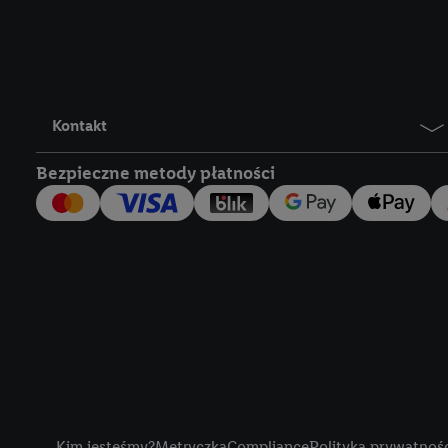
Lidl Plus, możemy równ
wymienionych partnerów
następnie wykorzystać 
użytkownika w usługach
my i jeden z innych pa
Kontakt
mail użytkownika w pos
Bezpieczne metody płatności
Użytkownik upoważnia r
usługach Lidl. Utiq naj
tak, Utiq udostępni adre
numeru referencyjnego 
wykorzystany do rozpozn
szczególności technol
obsługiwanych przez po
korzystanie z technol
("consenthub")
lub popr
cyfrowego" w opcjach ro
Title
polityce prywatności U
Kim jesteśmy?
Metryczka
Compliance
Polityka prywatnoś