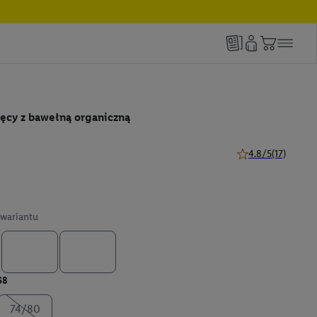
ęcy z bawełną organiczną
4.8/5
(17)
4.8 z 5 gwiazdek (1
wariantu
68
74/80