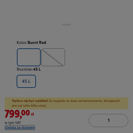
Kolor:
Burnt Red
Rozmiar:
45 L
45 L
Opłaca się być szybkim!
Ze względu na duże zainteresowanie, dostępnych
jest już tylko kilka sztuk.
799,00zł
w tym VAT
Opłata za dostawę