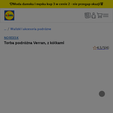
👕Moda damska i męska kup 3 w cenie 2 - nie przegap okazji👗
/
Walizki i akcesoria podróżne
NORDISK
Torba podróżna Verran, z kółkami
4.5/5
(4)
4.5 z 5 gwiaz