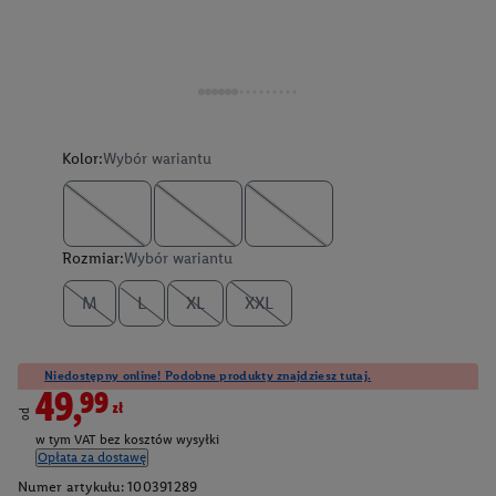
Kolor:
Wybór wariantu
Rozmiar:
Wybór wariantu
M
L
XL
XXL
Niedostępny online! Podobne produkty znajdziesz tutaj.
49,99zł
od
w tym VAT bez kosztów wysyłki
Opłata za dostawę
Numer artykułu:
100391289