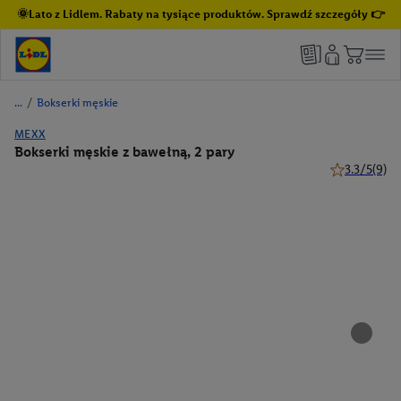
🌞Lato z Lidlem. Rabaty na tysiące produktów. Sprawdź szczegóły 👉
/
Bokserki męskie
MEXX
Bokserki męskie z bawełną, 2 pary
3.3/5
(9)
3.3 z 5 gwiaz