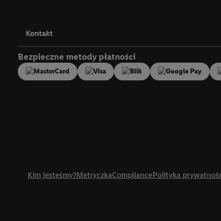
"Zgadzam się", użytkow
współpracę ze wszystki
do cofnięcia zgody w d
Kontakt
Informacje dot. Admini
wykorzystania danych or
Bezpieczne metody płatności
kluczowych w kontekści
Zapewnienie bezpieczeń
wyświetlanie reklam i tr
urządzeń na podstawie 
pośrednictwem TTD oraz
wykorzystywanie dokład
danych z różnych źróde
danych do wyboru rekla
Title
personalizacji reklam,
Kim jesteśmy?
Metryczka
Compliance
Polityka prywatnoś
Użycie dokładnych d
Rozumienie odbiorcó
Wykorzystanie profi