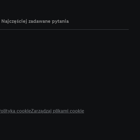
ych celach, w tym na
wania danych i prawo
ityce prywatności
.
Najczęściej zadawane pytania
na poszczególne cele
żej w formie słów
dostarczanie i
urządzeń, identyfikacja
amowych za
u cyfrowego i:
styk lub łączenia
stanie ograniczonych
profili na potrzeby
olityka cookie
Zarządzaj plikami cookie
dostęp do nich.
tywności reklam.
nalizowanych