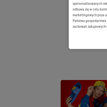
spersonalizowanych rekl
odbywa się w celu kont
marketingowych poza u
Państwa gospodarstwa d
zachowań zakupowych w
zakupowych w usługach
statystyki kampanii re
Tworzenie spersonalizo
usług. Obejmuje to łącz
informacji z konta klien
urządzenia końcowe i u
końcowych w celu tworz
przetwarzanie odbywa s
opracowywania ofert or
Jeśli użytkownik wyrazi
Lidl Plus, możemy równ
wymienionych partnerów