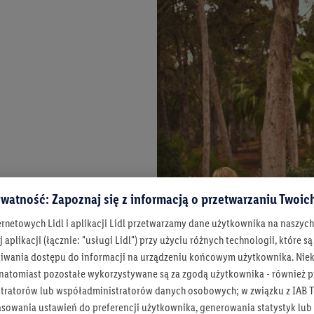
watność: Zapoznaj się z informacją o przetwarzaniu Twoi
ernetowych Lidl i aplikacji Lidl przetwarzamy dane użytkownika na naszyc
 aplikacji (łącznie: "usługi Lidl") przy użyciu różnych technologii, które
iwania dostępu do informacji na urządzeniu końcowym użytkownika. Niekt
 natomiast pozostałe wykorzystywane są za zgodą użytkownika - również p
tratorów lub współadministratorów danych osobowych; w związku z IAB T
asowania ustawień do preferencji użytkownika, generowania statystyk lu