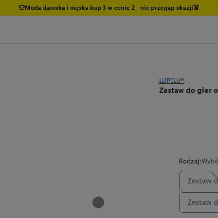
👕Moda damska i męska kup 3 w cenie 2 - nie przegap okazji👗
LUPILU®
Zestaw do gier 
Rodzaj:
Wybó
Zestaw d
Zestaw d