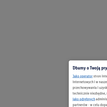
Dbamy o Twoją pry
Jako operator
stron int
internetowych i w naszej
przechowywania i uzysk
technicznie niezbędne,
jako odrębnych
adminis
partnerów - w celu dop