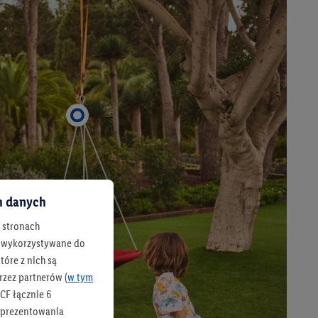
ch danych
h stronach
 są wykorzystywane do
óre z nich są
rzez partnerów (
w tym
CF łącznie
6
b prezentowania