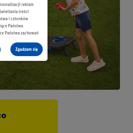
rsonalizacji reklam
wietlania treści
stwa i członków
zące Państwa
ące Państwa zachowań
y mógł on analizować
j
Zgadzam się
cane o dane z innych
ych w usługach Lidl,
), również przez różne
na urządzeniach
ci marketingowych,
up docelowych,
 konkretnych treści.
co
 na istniejące konto
e z jednym z wyżej
), który możemy