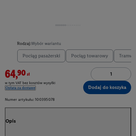
Rodzaj:
Wybór wariantu
Pociąg pasażerski
Pociąg towarowy
Tramwa
64,90zł
w tym VAT bez kosztów wysyłki
Dodaj do koszyka
Opłata za dostawę
Numer artykułu:
100395078
Opis