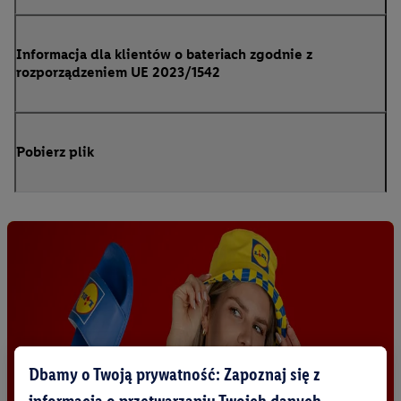
Informacja dla klientów o bateriach zgodnie z
rozporządzeniem UE 2023/1542
Pobierz plik
Dbamy o Twoją prywatność: Zapoznaj się z