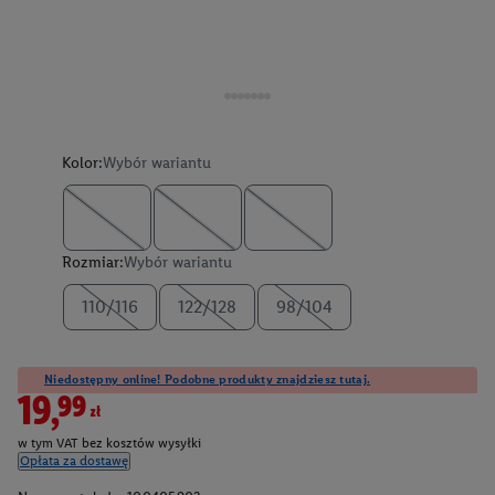
Kolor:
Wybór wariantu
Rozmiar:
Wybór wariantu
110/116
122/128
98/104
Niedostępny online! Podobne produkty znajdziesz tutaj.
19,99zł
w tym VAT bez kosztów wysyłki
Opłata za dostawę