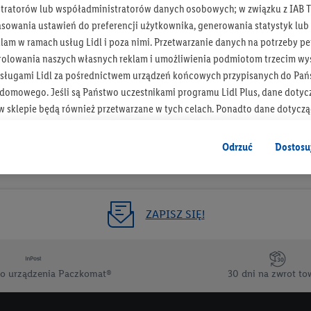
tratorów lub współadministratorów danych osobowych; w związku z IAB T
Otrzymuj newsletter Lidla
asowania ustawień do preferencji użytkownika, generowania statystyk lu
am w ramach usług Lidl i poza nimi. Przetwarzanie danych na potrzeby pe
rolowania naszych własnych reklam i umożliwienia podmiotom trzecim wyś
Zapisz się!
sługami Lidl za pośrednictwem urządzeń końcowych przypisanych do Pań
omowego. Jeśli są Państwo uczestnikami programu Lidl Plus, dane dotyc
 sklepie będą również przetwarzane w tych celach. Ponadto dane dotycz
 Lidl zostaną udostępnione jednemu z wyżej wymienionych partnerów, ab
klamowych swoich klientów
jako niezależny administrator danych
.
Odrzuć
Dostosu
wanych reklam opiera się na generowaniu profili, które są również wzboga
enie danych (np. dotyczących korzystania z usług Lidl, zachowań zakupow
ta - np. wieku lub płci - a także dokładnych danych dotyczących lokalizacji
ZAPISZ SIĘ!
sługi Lidl, w tym przechowywanie lub uzyskiwanie dostępu do informacji 
enia grup docelowych (tzw. segmentów). W związku z personalizacją treś
ię również w celu pomiaru wydajności/skuteczności reklamy, badania gr
o urządzenia Paczkomat®
30 dni na zwrot to
az zapewnienia bezpieczeństwa technicznego i optymalizacji wyświetlania
 zgodę w tym miejscu, a następnie utworzy konto Lidl Plus lub zaloguje się