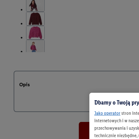
Opis
Dbamy o Twoją pry
Jako operator
stron int
internetowych i w naszej
przechowywania i uzysk
technicznie niezbędne,