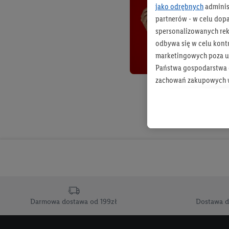
jako odrębnych
adminis
partnerów - w celu dop
spersonalizowanych rekl
odbywa się w celu kont
marketingowych poza u
Państwa gospodarstwa d
zachowań zakupowych w
zakupowych w usługach
statystyki kampanii re
Tworzenie spersonalizo
usług. Obejmuje to łącz
informacji z konta klien
urządzenia końcowe i u
końcowych w celu tworz
przetwarzanie odbywa s
Darmowa dostawa od 199zł
Dostawa d
opracowywania ofert or
Jeśli użytkownik wyrazi