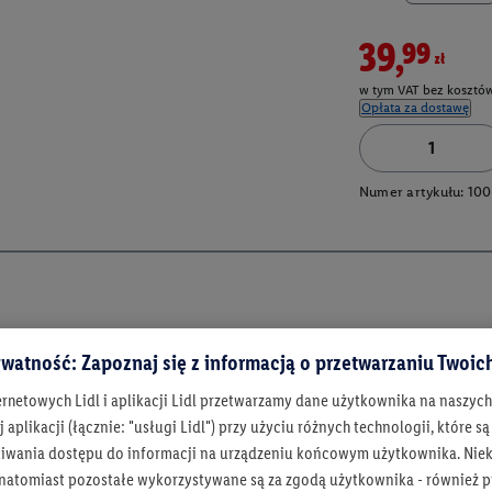
39,99zł
w tym VAT bez kosztów
Opłata za dostawę
Numer artykułu:
100
watność: Zapoznaj się z informacją o przetwarzaniu Twoi
ernetowych Lidl i aplikacji Lidl przetwarzamy dane użytkownika na naszyc
 aplikacji (łącznie: "usługi Lidl") przy użyciu różnych technologii, które
iwania dostępu do informacji na urządzeniu końcowym użytkownika. Niekt
 natomiast pozostałe wykorzystywane są za zgodą użytkownika - również p
Bądź na bieżą