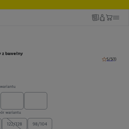
y z bawełny
5/5
(1)
5 z 5 gwiazdek 
wariantu
ór wariantu
122/128
98/104