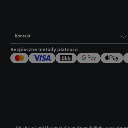
Lidl Plus, możemy równ
wymienionych partnerów
następnie wykorzystać 
użytkownika w usługach
my i jeden z innych pa
Kontakt
mail użytkownika w pos
Bezpieczne metody płatności
Użytkownik upoważnia r
usługach Lidl. Utiq naj
tak, Utiq udostępni adre
numeru referencyjnego 
wykorzystany do rozpozn
szczególności technol
obsługiwanych przez po
korzystanie z technol
("consenthub")
lub popr
cyfrowego" w opcjach ro
Title
polityce prywatności U
Kim jesteśmy?
Metryczka
Compliance
Polityka prywatnoś