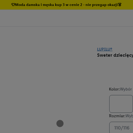
👕Moda damska i męska kup 3 w cenie 2 - nie przegap okazji👗
LUPILU®
Sweter dziecięc
Kolor:
Wybór 
Rozmiar:
Wyb
110/116