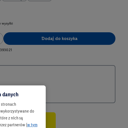
 wysyłki
Dodaj do koszyka
393021
ch danych
h stronach
 są wykorzystywane do
óre z nich są
rzez partnerów (
w tym
co