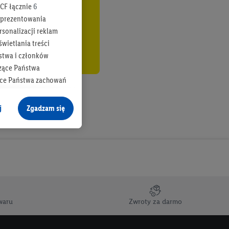
CF łącznie
6
b prezentowania
rsonalizacji reklam
wietlania treści
stwa i członków
zące Państwa
ące Państwa zachowań
y mógł on analizować
j
Zgadzam się
cane o dane z innych
ych w usługach Lidl,
), również przez różne
na urządzeniach
ci marketingowych,
up docelowych,
waru
Zwroty za darmo
 konkretnych treści.
 na istniejące konto