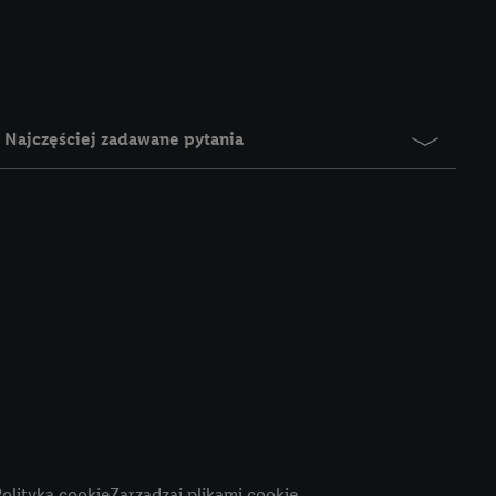
e z jednym z wyżej
), który możemy
aby rozpoznać
reklamy. W tym celu
y przetwarzać adres e-
Najczęściej zadawane pytania
 z technologii Utiq w
ego adresu IP. Jeśli
rzy użyciu adresu IP i
n zostanie
o z usług Lidl. W
w usługach
my. Zgodę na
 ochrony
danych Utiq
i do celów marketingu
ji można znaleźć w
olityka cookie
Zarządzaj plikami cookie