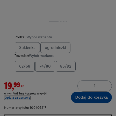
Rodzaj:
Wybór wariantu
Sukienka
ogrodniczki
Rozmiar:
Wybór wariantu
62/68
74/80
86/92
19,99zł
w tym VAT bez kosztów wysyłki
Dodaj do koszyka
Opłata za dostawę
Numer artykułu:
100406217