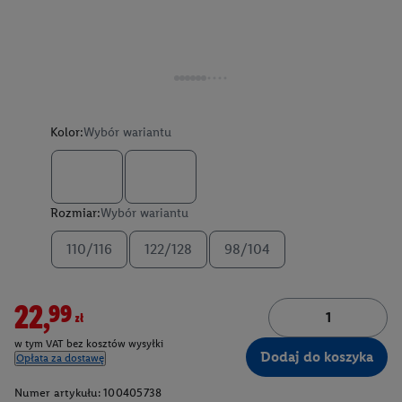
Kolor:
Wybór wariantu
Rozmiar:
Wybór wariantu
110/116
122/128
98/104
22,99zł
w tym VAT bez kosztów wysyłki
Dodaj do koszyka
Opłata za dostawę
Numer artykułu:
100405738