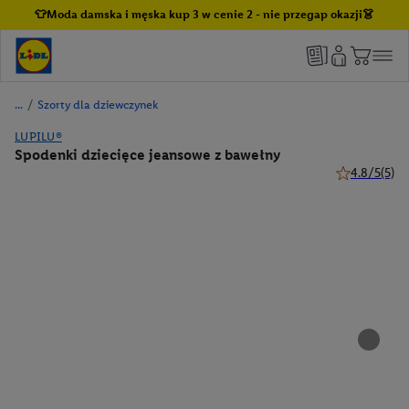
👕Moda damska i męska kup 3 w cenie 2 - nie przegap okazji👗
/
Szorty dla dziewczynek
LUPILU®
Spodenki dziecięce jeansowe z bawełny
4.8/5
(5)
4.8 z 5 gwiaz