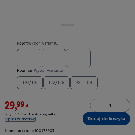
Kolor:
Wybór wariantu
Rozmiar:
Wybór wariantu
110/116
122/128
98 - 104
29,99zł
w tym VAT bez kosztów wysyłki
Dodaj do koszyka
Opłata za dostawę
Numer artykułu:
100372905