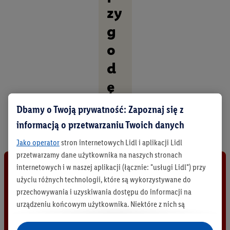
zy
g
o
d
ę
O
Dbamy o Twoją prywatność: Zapoznaj się z
d
informacją o przetwarzaniu Twoich danych
k
r
Jako operator
stron internetowych Lidl i aplikacji Lidl
y
przetwarzamy dane użytkownika na naszych stronach
j
internetowych i w naszej aplikacji (łącznie: "usługi Lidl") przy
w
s
użyciu różnych technologii, które są wykorzystywane do
z
przechowywania i uzyskiwania dostępu do informacji na
y
urządzeniu końcowym użytkownika. Niektóre z nich są
s
technicznie niezbędne, natomiast pozostałe wykorzystywane
t
są za zgodą użytkownika - również przez partnerów (
w tym
k