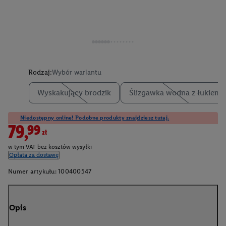
Rodzaj:
Wybór wariantu
Wyskakujący brodzik
Ślizgawka wodna z łukiem
Niedostępny online! Podobne produkty znajdziesz tutaj.
79,99zł
w tym VAT bez kosztów wysyłki
Opłata za dostawę
Numer artykułu:
100400547
Opis