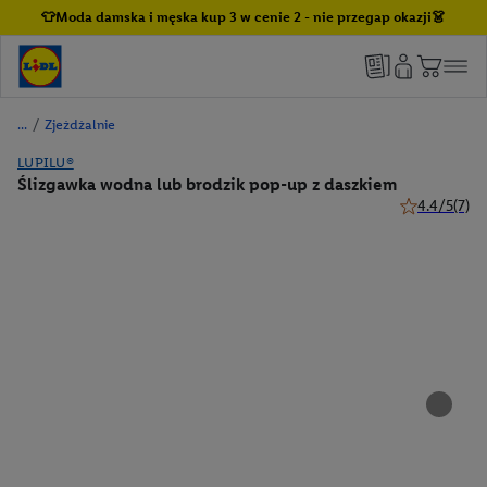
👕Moda damska i męska kup 3 w cenie 2 - nie przegap okazji👗
/
Zjeżdżalnie
LUPILU®
Ślizgawka wodna lub brodzik pop-up z daszkiem
4.4/5
(7)
4.4 z 5 gwiaz