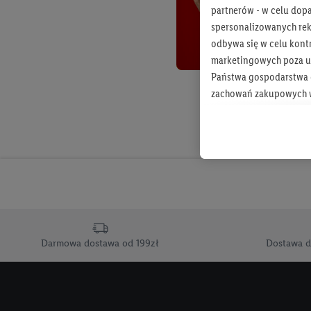
partnerów - w celu dop
spersonalizowanych rekl
odbywa się w celu kont
marketingowych poza u
Państwa gospodarstwa d
zachowań zakupowych w
zakupowych w usługach
statystyki kampanii re
Tworzenie spersonalizo
usług. Obejmuje to łącz
informacji z konta klien
urządzenia końcowe i u
końcowych w celu tworz
przetwarzanie odbywa s
Darmowa dostawa od 199zł
Dostawa d
opracowywania ofert or
Jeśli użytkownik wyrazi
Lidl Plus, możemy równ