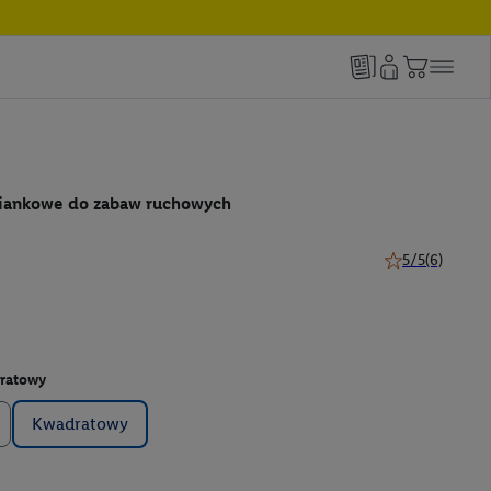
piankowe do zabaw ruchowych
5/5
(6)
5 z 5 gwiazdek (
ratowy
Kwadratowy