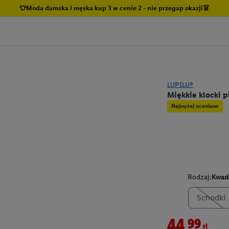
👕Moda damska i męska kup 3 w cenie 2 - nie przegap okazji👗
LUPILU®
Miękkie klocki 
Najwyżej oceniane
Rodzaj:
Kwad
Schodki
44,99zł