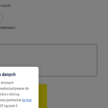
 wysyłki
398708001
ch danych
h stronach
 są wykorzystywane do
óre z nich są
co
rzez partnerów (
w tym
CF łącznie
6