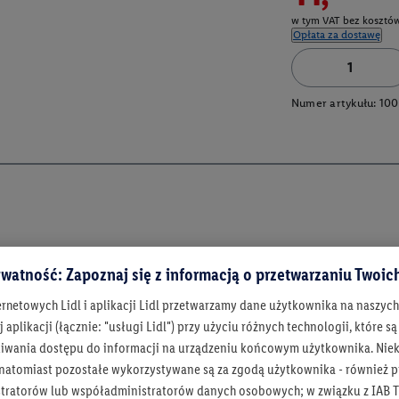
w tym VAT bez kosztów
Opłata za dostawę
Numer artykułu:
100
watność: Zapoznaj się z informacją o przetwarzaniu Twoi
ernetowych Lidl i aplikacji Lidl przetwarzamy dane użytkownika na naszyc
 aplikacji (łącznie: "usługi Lidl") przy użyciu różnych technologii, które
iwania dostępu do informacji na urządzeniu końcowym użytkownika. Niekt
Bądź na bieżą
 natomiast pozostałe wykorzystywane są za zgodą użytkownika - również p
Otrzymuj newsletter Lidla
tratorów lub współadministratorów danych osobowych; w związku z IAB T