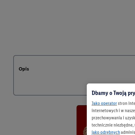
Opis
Dbamy o Twoją pry
Jako operator
stron int
internetowych i w naszej
przechowywania i uzysk
technicznie niezbędne,
jako odrębnych
adminis