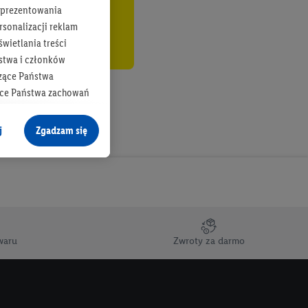
b prezentowania
rsonalizacji reklam
wietlania treści
stwa i członków
zące Państwa
ące Państwa zachowań
y mógł on analizować
j
Zgadzam się
cane o dane z innych
ych w usługach Lidl,
), również przez różne
na urządzeniach
ci marketingowych,
up docelowych,
waru
Zwroty za darmo
 konkretnych treści.
 na istniejące konto
e z jednym z wyżej