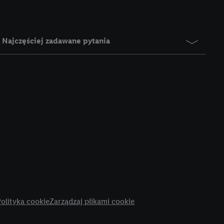
), który możemy
aby rozpoznać
reklamy. W tym celu
Najczęściej zadawane pytania
y przetwarzać adres e-
 z technologii Utiq w
ego adresu IP. Jeśli
rzy użyciu adresu IP i
n zostanie
o z usług Lidl. W
w usługach
my. Zgodę na
 ochrony
danych Utiq
i do celów marketingu
ji można znaleźć w
olityka cookie
Zarządzaj plikami cookie