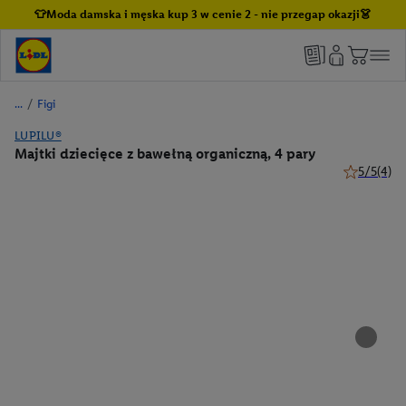
👕Moda damska i męska kup 3 w cenie 2 - nie przegap okazji👗
/
Figi
LUPILU®
Majtki dziecięce z bawełną organiczną, 4 pary
5/5
(4)
5 z 5 gwiaz