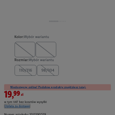
Kolor:
Wybór wariantu
Rozmiar:
Wybór wariantu
110/116
98/104
Niedostępny online! Podobne produkty znajdziesz tutaj.
19,99zł
w tym VAT bez kosztów wysyłki
Opłata za dostawę
Numer artykułu:
100390519