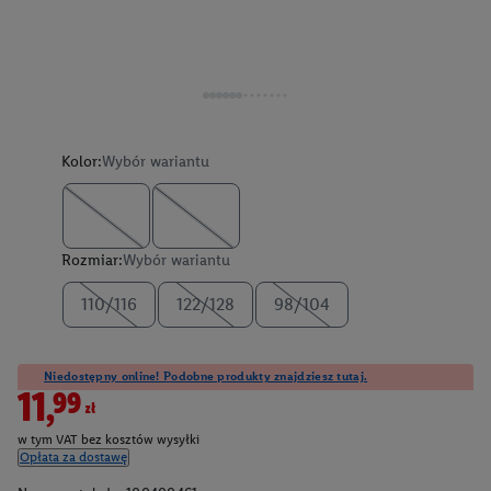
Kolor:
Wybór wariantu
Rozmiar:
Wybór wariantu
110/116
122/128
98/104
Niedostępny online! Podobne produkty znajdziesz tutaj.
11,99zł
w tym VAT bez kosztów wysyłki
Opłata za dostawę