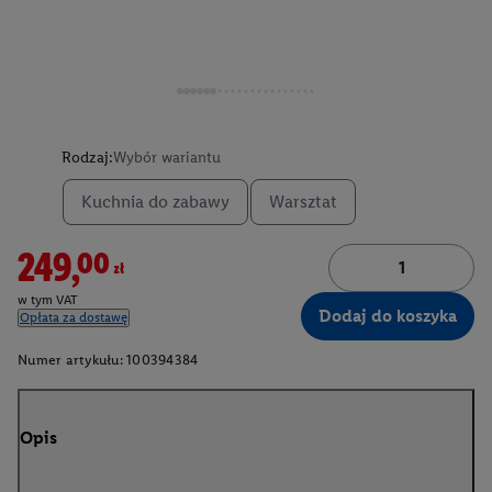
Rodzaj:
Wybór wariantu
Kuchnia do zabawy
Warsztat
249,00zł
w tym VAT
Dodaj do koszyka
Opłata za dostawę
Numer artykułu:
100394384
Opis