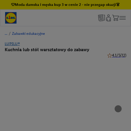
👕Moda damska i męska kup 3 w cenie 2 - nie przegap okazji👗
/
Zabawki edukacyjne
LUPILU®
Kuchnia lub stół warsztatowy do zabawy
4.1/5
(12)
4.1 z 5 gwiaz