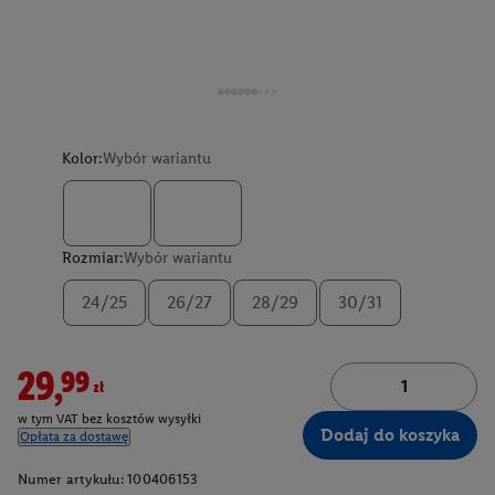
Kolor:
Wybór wariantu
Rozmiar:
Wybór wariantu
24/25
26/27
28/29
30/31
29,99zł
w tym VAT bez kosztów wysyłki
Dodaj do koszyka
Opłata za dostawę
Numer artykułu:
100406153