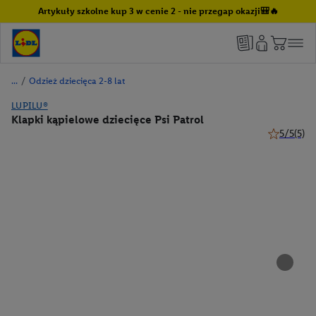
Artykuły szkolne kup 3 w cenie 2 - nie przegap okazji🎒🔥
/
Odzież dziecięca 2-8 lat
LUPILU®
Klapki kąpielowe dziecięce Psi Patrol
5/5
(5)
5 z 5 gwiaz