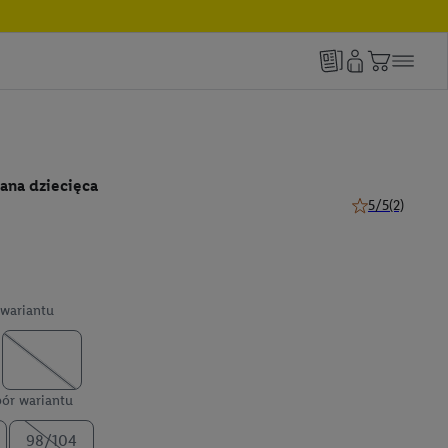
ana dziecięca
5/5
(2)
5 z 5 gwiazdek (
wariantu
ór wariantu
98/104