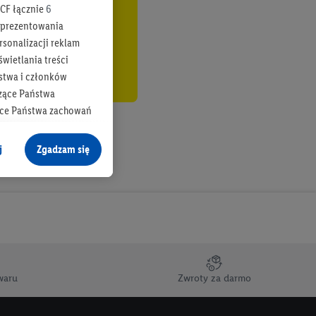
CF łącznie
6
b prezentowania
rsonalizacji reklam
wietlania treści
stwa i członków
zące Państwa
ące Państwa zachowań
y mógł on analizować
j
Zgadzam się
cane o dane z innych
ych w usługach Lidl,
), również przez różne
na urządzeniach
ci marketingowych,
up docelowych,
waru
Zwroty za darmo
 konkretnych treści.
 na istniejące konto