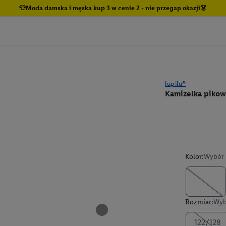
👕Moda damska i męska kup 3 w cenie 2 - nie przegap okazji👗
lupilu®
Kamizelka pikow
Kolor:
Wybór 
Rozmiar:
Wyb
122/128