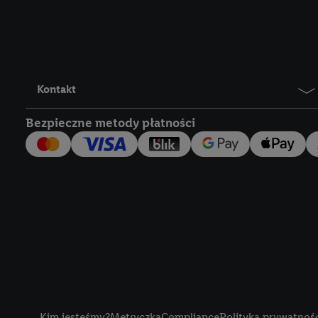
Lidl Plus, możemy równ
wymienionych partnerów
następnie wykorzystać 
użytkownika w usługach
my i jeden z innych pa
Kontakt
mail użytkownika w pos
Bezpieczne metody płatności
Użytkownik upoważnia r
usługach Lidl. Utiq naj
tak, Utiq udostępni adre
numeru referencyjnego 
wykorzystany do rozpozn
szczególności technol
obsługiwanych przez po
korzystanie z technol
("consenthub")
lub popr
cyfrowego" w opcjach ro
Title
polityce prywatności U
Kim jesteśmy?
Metryczka
Compliance
Polityka prywatnoś