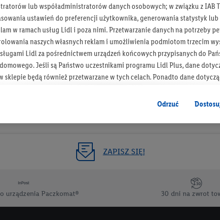
tratorów lub współadministratorów danych osobowych; w związku z IAB T
Otrzymuj newsletter Lidla
asowania ustawień do preferencji użytkownika, generowania statystyk lu
am w ramach usług Lidl i poza nimi. Przetwarzanie danych na potrzeby pe
rolowania naszych własnych reklam i umożliwienia podmiotom trzecim wyś
Zapisz się!
sługami Lidl za pośrednictwem urządzeń końcowych przypisanych do Pań
omowego. Jeśli są Państwo uczestnikami programu Lidl Plus, dane dotyc
 sklepie będą również przetwarzane w tych celach. Ponadto dane dotycz
 Lidl zostaną udostępnione jednemu z wyżej wymienionych partnerów, ab
klamowych swoich klientów
jako niezależny administrator danych
.
Odrzuć
Dostosu
wanych reklam opiera się na generowaniu profili, które są również wzboga
enie danych (np. dotyczących korzystania z usług Lidl, zachowań zakupow
ta - np. wieku lub płci - a także dokładnych danych dotyczących lokalizacji
ZAPISZ SIĘ!
sługi Lidl, w tym przechowywanie lub uzyskiwanie dostępu do informacji 
enia grup docelowych (tzw. segmentów). W związku z personalizacją treś
ię również w celu pomiaru wydajności/skuteczności reklamy, badania gr
o urządzenia Paczkomat®
30 dni na zwrot to
az zapewnienia bezpieczeństwa technicznego i optymalizacji wyświetlania
 zgodę w tym miejscu, a następnie utworzy konto Lidl Plus lub zaloguje się