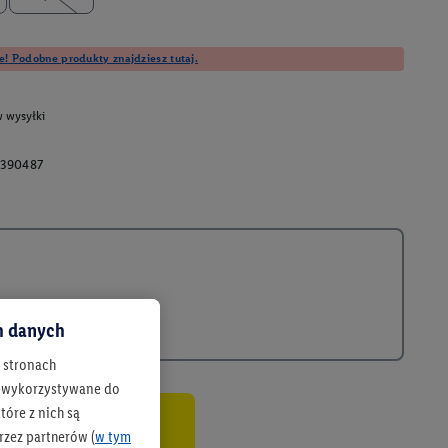
e! Podobne produkty znajdziesz tutaj.
 wysyłki
390487
ch danych
h stronach
 są wykorzystywane do
óre z nich są
rzez partnerów (
w tym
co