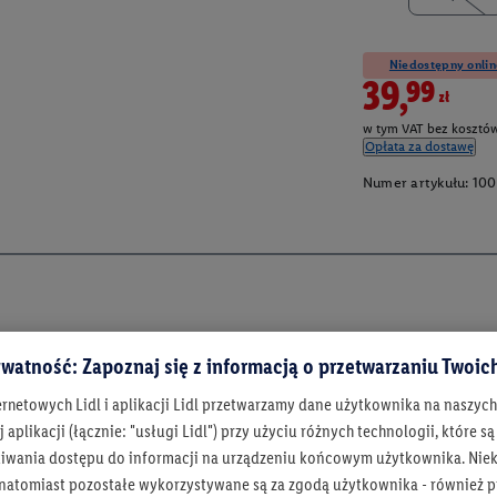
Niedostępny onlin
39,99zł
w tym VAT bez kosztów
Opłata za dostawę
Numer artykułu:
100
watność: Zapoznaj się z informacją o przetwarzaniu Twoi
ernetowych Lidl i aplikacji Lidl przetwarzamy dane użytkownika na naszyc
 aplikacji (łącznie: "usługi Lidl") przy użyciu różnych technologii, które
iwania dostępu do informacji na urządzeniu końcowym użytkownika. Niekt
 natomiast pozostałe wykorzystywane są za zgodą użytkownika - również p
Bądź na bieżą