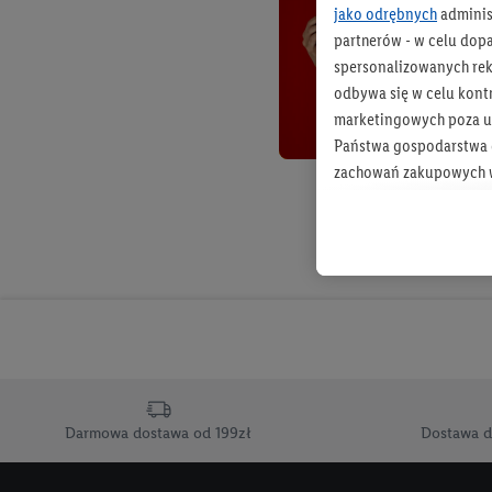
jako odrębnych
adminis
partnerów - w celu dop
spersonalizowanych rekl
odbywa się w celu kont
marketingowych poza u
Państwa gospodarstwa d
zachowań zakupowych w
zakupowych w usługach
statystyki kampanii re
Tworzenie spersonalizo
usług. Obejmuje to łącz
informacji z konta klien
urządzenia końcowe i u
końcowych w celu tworz
przetwarzanie odbywa s
Darmowa dostawa od 199zł
Dostawa d
opracowywania ofert or
Jeśli użytkownik wyrazi