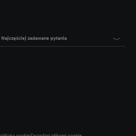
e z jednym z wyżej
), który możemy
aby rozpoznać
reklamy. W tym celu
y przetwarzać adres e-
Najczęściej zadawane pytania
 z technologii Utiq w
ego adresu IP. Jeśli
rzy użyciu adresu IP i
n zostanie
o z usług Lidl. W
w usługach
my. Zgodę na
 ochrony
danych Utiq
i do celów marketingu
ji można znaleźć w
olityka cookie
Zarządzaj plikami cookie