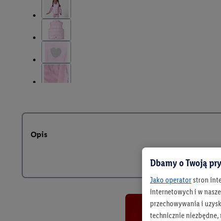
Opis
Dbamy o Twoją pry
Jako operator
stron int
internetowych i w naszej
przechowywania i uzysk
technicznie niezbędne,