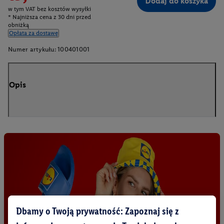
Dodaj do koszyka
w tym VAT bez kosztów wysyłki
* Najniższa cena z 30 dni przed
obniżką
Opłata za dostawę
Numer artykułu:
100401001
Opis
Dbamy o Twoją prywatność: Zapoznaj się z