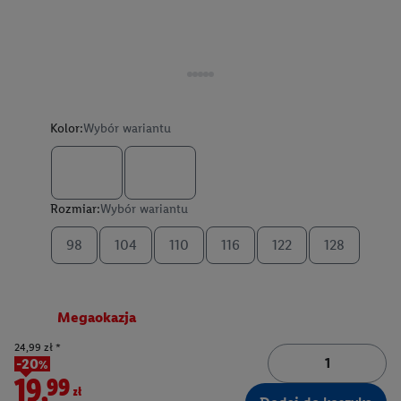
Kolor:
Wybór wariantu
Rozmiar:
Wybór wariantu
98
104
110
116
122
128
Megaokazja
24,99 zł *
-20%
19,99zł