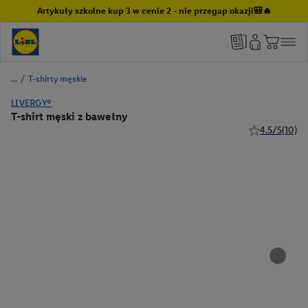
Artykuły szkolne kup 3 w cenie 2 - nie przegap okazji🎒🔥
/
T-shirty męskie
LIVERGY®
T-shirt męski z bawełny
4.5/5
(10)
4.5 z 5 gwiazd