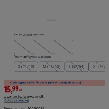
Kolor:
Wybór wariantu
Rozmiar:
Wybór wariantu
S (44/46)
M (48/50)
L (52/54)
XL (56/5
Niedostępny online! Podobne produkty znajdziesz tutaj.
15,99zł
w tym VAT bez kosztów wysyłki
Opłata za dostawę
Numer artykułu:
100390586