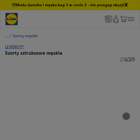
👕Moda damska i męska kup 3 w cenie 2 - nie przegap okazji👗
/
Szorty męskie
LIVERGY®
Szorty sztruksowe męskie
5/5
(1)
5 z 5 gwiaz