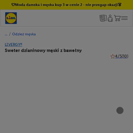
👕Moda damska i męska kup 3 w cenie 2 - nie przegap okazji👗
/
Odzież męska
LIVERGY®
Sweter dzianinowy męski z bawełny
4/5
(10)
4 z 5 gwiazd