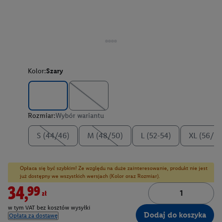
Kolor:
Szary
Rozmiar:
Wybór wariantu
S (44/46)
M (48/50)
L (52-54)
XL (56/58
Opłaca się być szybkim! Ze względu na duże zainteresowanie, produkt nie jest
już dostępny we wszystkich wersjach (Kolor oraz Rozmiar).
34,99zł
w tym VAT bez kosztów wysyłki
Dodaj do koszyka
Opłata za dostawę