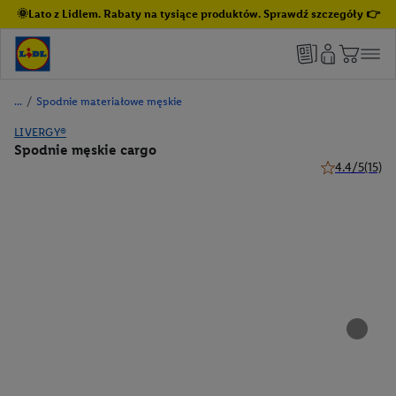
🌞Lato z Lidlem. Rabaty na tysiące produktów. Sprawdź szczegóły 👉
/
Spodnie materiałowe męskie
LIVERGY®
Spodnie męskie cargo
4.4/5
(15)
4.4 z 5 gwiazd