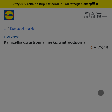
Artykuły szkolne kup 3 w cenie 2 - nie przegap okazji🎒🔥
/
Kamizelki męskie
LIVERGY®
Kamizelka dwustronna męska, wiatroodporna
4.3/5
(20)
4.3 z 5 gwiazd