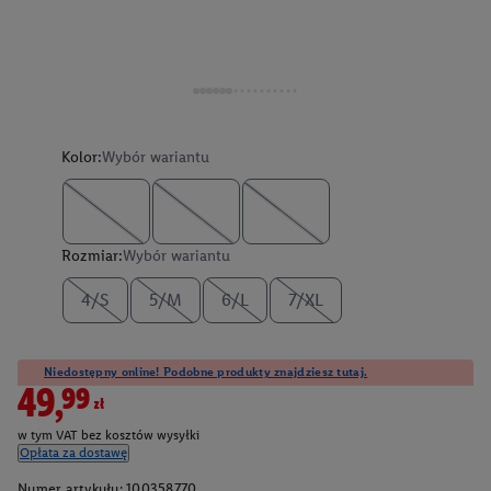
Kolor:
Wybór wariantu
Rozmiar:
Wybór wariantu
4/S
5/M
6/L
7/XL
Niedostępny online! Podobne produkty znajdziesz tutaj.
49,99zł
w tym VAT bez kosztów wysyłki
Opłata za dostawę
Numer artykułu:
100358770