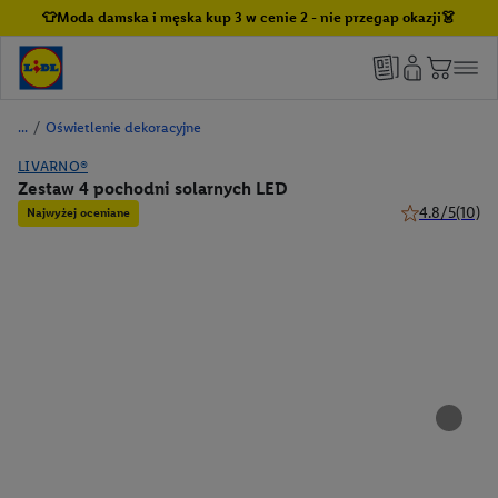
👕Moda damska i męska kup 3 w cenie 2 - nie przegap okazji👗
/
Oświetlenie dekoracyjne
LIVARNO®
Zestaw 4 pochodni solarnych LED
4.8/5
(10)
Najwyżej oceniane
4.8 z 5 gwiazd