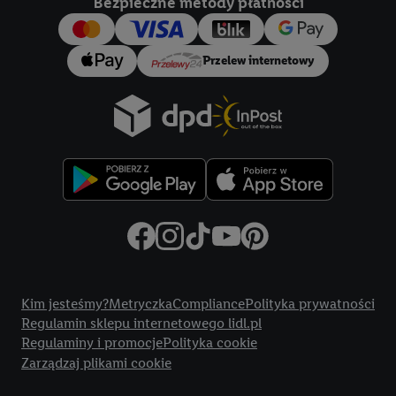
Bezpieczne metody płatności
konkretnych treści.
Jeśli użytkownik wyrazi zgodę w tym miejscu, a następnie
Przelew internetowy
utworzy konto Lidl Plus lub zaloguje się na istniejące konto
Lidl Plus, możemy również użyć podanego tam adresu e-mail
jako współadministratorzy - wspólnie z jednym z wyżej
wymienionych partnerów w celu utworzenia specjalnego
identyfikatora internetowego (tzw. EUID), który możemy
następnie wykorzystać w podobny sposób jak poniżej opisany
identyfikator Utiq SA/NV ("Utiq"), aby rozpoznać użytkownika
w usługach świadczonych przez podmioty trzecie i wyświetlać
mu spersonalizowane reklamy. W tym celu my i jeden z innych
partnerów wymienionych powyżej będziemy również jako
Title
współadministratorzy przetwarzać adres e-mail użytkownika
Kim jesteśmy?
Metryczka
Compliance
Polityka prywatności
w postaci zahashowanej.
Regulamin sklepu internetowego lidl.pl
Regulaminy i promocje
Polityka cookie
Użytkownik upoważnia również firmę Utiq oraz operatora
Zarządzaj plikami cookie
sieci
telekomunikacyjnej
do korzystania z technologii Utiq w