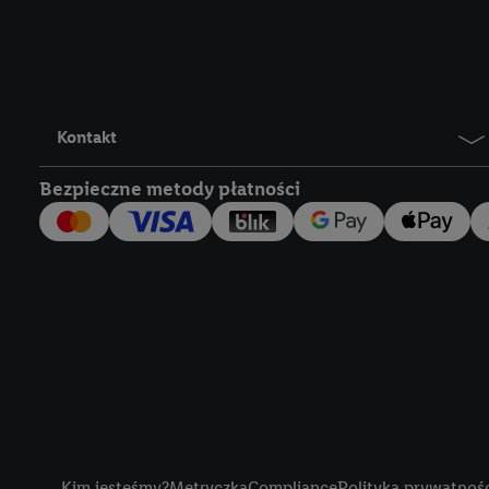
Lidl Plus, możemy równ
wymienionych partnerów
następnie wykorzystać 
użytkownika w usługach
my i jeden z innych pa
Kontakt
mail użytkownika w pos
Bezpieczne metody płatności
Użytkownik upoważnia r
usługach Lidl. Utiq naj
tak, Utiq udostępni adre
numeru referencyjnego 
wykorzystany do rozpozn
szczególności technol
obsługiwanych przez po
korzystanie z technol
("consenthub")
lub popr
cyfrowego" w opcjach ro
Title
polityce prywatności U
Kim jesteśmy?
Metryczka
Compliance
Polityka prywatnoś