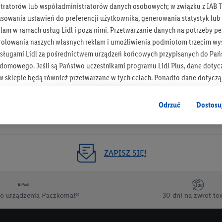
tratorów lub współadministratorów danych osobowych; w związku z IAB T
Otrzymuj newsletter Lidla
asowania ustawień do preferencji użytkownika, generowania statystyk lu
am w ramach usług Lidl i poza nimi. Przetwarzanie danych na potrzeby pe
rolowania naszych własnych reklam i umożliwienia podmiotom trzecim wyś
Zapisz się!
sługami Lidl za pośrednictwem urządzeń końcowych przypisanych do Pań
omowego. Jeśli są Państwo uczestnikami programu Lidl Plus, dane dotyc
 sklepie będą również przetwarzane w tych celach. Ponadto dane dotycz
 Lidl zostaną udostępnione jednemu z wyżej wymienionych partnerów, ab
klamowych swoich klientów
jako niezależny administrator danych
.
Odrzuć
Dostosu
wanych reklam opiera się na generowaniu profili, które są również wzboga
enie danych (np. dotyczących korzystania z usług Lidl, zachowań zakupow
ta - np. wieku lub płci - a także dokładnych danych dotyczących lokalizacji
ZAPISZ SIĘ!
sługi Lidl, w tym przechowywanie lub uzyskiwanie dostępu do informacji 
enia grup docelowych (tzw. segmentów). W związku z personalizacją treś
ię również w celu pomiaru wydajności/skuteczności reklamy, badania gr
o urządzenia Paczkomat®
30 dni na zwrot to
az zapewnienia bezpieczeństwa technicznego i optymalizacji wyświetlania
 zgodę w tym miejscu, a następnie utworzy konto Lidl Plus lub zaloguje się