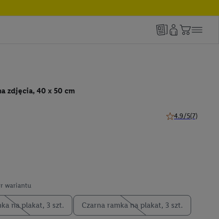
a zdjęcia, 40 x 50 cm
4.9/5
(7)
4.9 z 5 gwiazdek (
r wariantu
ka na plakat, 3 szt.
Czarna ramka na plakat, 3 szt.