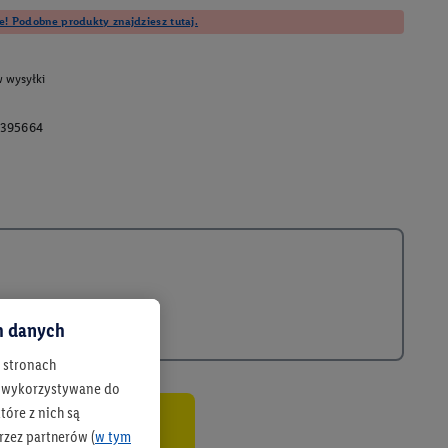
e! Podobne produkty znajdziesz tutaj.
 wysyłki
395664
ch danych
h stronach
 są wykorzystywane do
óre z nich są
rzez partnerów (
w tym
co