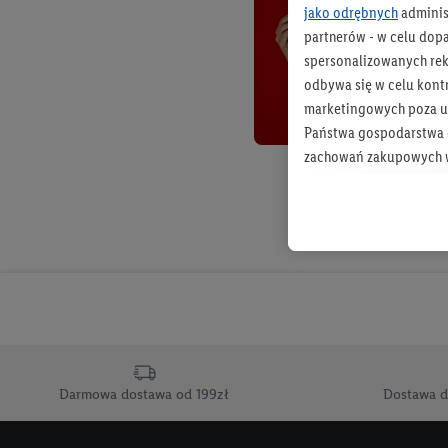
jako odrębnych
adminis
partnerów - w celu dop
spersonalizowanych rekl
odbywa się w celu kont
marketingowych poza u
Państwa gospodarstwa d
zachowań zakupowych w
zakupowych w usługach
statystyki kampanii re
Tworzenie spersonalizo
usług. Obejmuje to łącz
informacji z konta klien
urządzenia końcowe i u
końcowych w celu tworz
przetwarzanie odbywa s
Darmowa dostawa od 199zł
Dostawa d
opracowywania ofert or
Jeśli użytkownik wyrazi