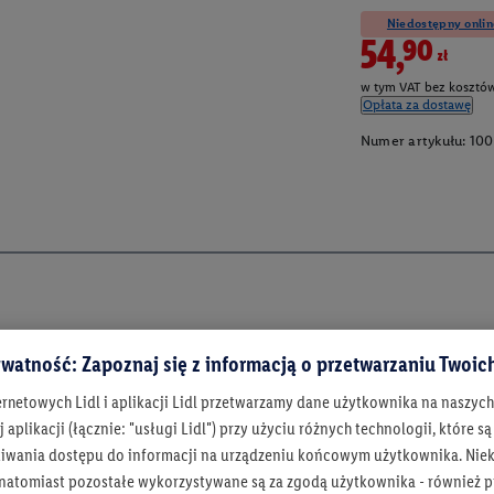
Niedostępny onlin
54,90zł
w tym VAT bez kosztów
Opłata za dostawę
Numer artykułu:
100
watność: Zapoznaj się z informacją o przetwarzaniu Twoi
ernetowych Lidl i aplikacji Lidl przetwarzamy dane użytkownika na naszyc
 aplikacji (łącznie: "usługi Lidl") przy użyciu różnych technologii, które
iwania dostępu do informacji na urządzeniu końcowym użytkownika. Niekt
 natomiast pozostałe wykorzystywane są za zgodą użytkownika - również p
Bądź na bieżą