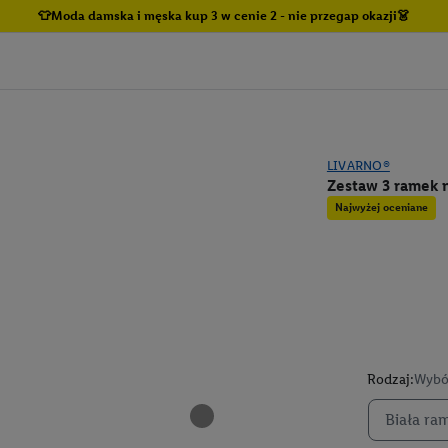
👕Moda damska i męska kup 3 w cenie 2 - nie przegap okazji👗
LIVARNO®
Zestaw 3 ramek n
Najwyżej oceniane
Rodzaj:
Wybó
Biała ram