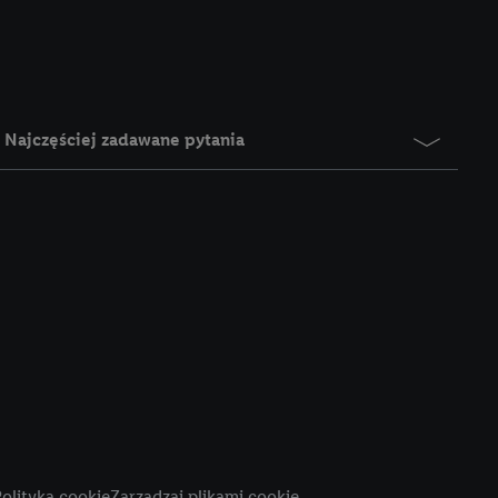
e z jednym z wyżej
), który możemy
aby rozpoznać
reklamy. W tym celu
y przetwarzać adres e-
Najczęściej zadawane pytania
 z technologii Utiq w
ego adresu IP. Jeśli
rzy użyciu adresu IP i
n zostanie
o z usług Lidl. W
w usługach
my. Zgodę na
 ochrony
danych Utiq
i do celów marketingu
ji można znaleźć w
olityka cookie
Zarządzaj plikami cookie