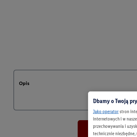
Opis
Dbamy o Twoją pry
Jako operator
stron int
internetowych i w naszej
przechowywania i uzysk
technicznie niezbędne,