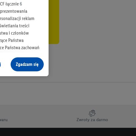
CF łącznie
6
b prezentowania
rsonalizacji reklam
wietlania treści
stwa i członków
zące Państwa
ące Państwa zachowań
y mógł on analizować
j
Zgadzam się
cane o dane z innych
ych w usługach Lidl,
), również przez różne
na urządzeniach
ci marketingowych,
up docelowych,
waru
Zwroty za darmo
 konkretnych treści.
 na istniejące konto