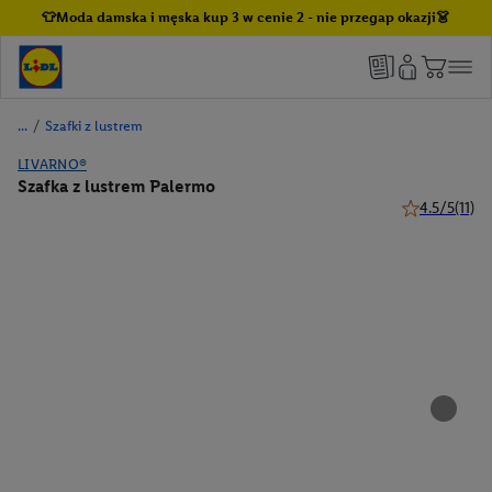
👕Moda damska i męska kup 3 w cenie 2 - nie przegap okazji👗
/
Szafki z lustrem
LIVARNO®
Szafka z lustrem Palermo
4.5/5
(11)
4.5 z 5 gwiazd