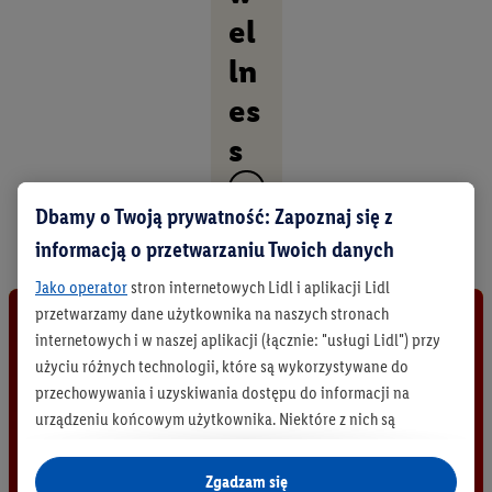
el
ln
es
s
O
Dbamy o Twoją prywatność: Zapoznaj się z
d
k
informacją o przetwarzaniu Twoich danych
r
y
Jako operator
stron internetowych Lidl i aplikacji Lidl
j
przetwarzamy dane użytkownika na naszych stronach
w
internetowych i w naszej aplikacji (łącznie: "usługi Lidl") przy
s
użyciu różnych technologii, które są wykorzystywane do
z
y
przechowywania i uzyskiwania dostępu do informacji na
s
urządzeniu końcowym użytkownika. Niektóre z nich są
t
technicznie niezbędne, natomiast pozostałe wykorzystywane
k
są za zgodą użytkownika - również przez partnerów (
w tym
i
Zgadzam się