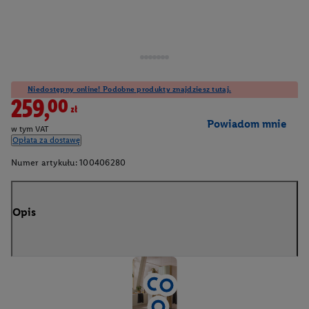
Niedostępny online! Podobne produkty znajdziesz tutaj.
259,00zł
Powiadom mnie
w tym VAT
Opłata za dostawę
Numer artykułu:
100406280
Opis