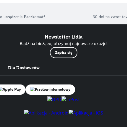
o urządzenia Paczkomat®
30 dni na zwrot to
Newsletter Lidla
Bądź na bieżąco, otrzymuj najnowsze okazje!
Zapisz się
Dla Dostawców
Przelew internetowy