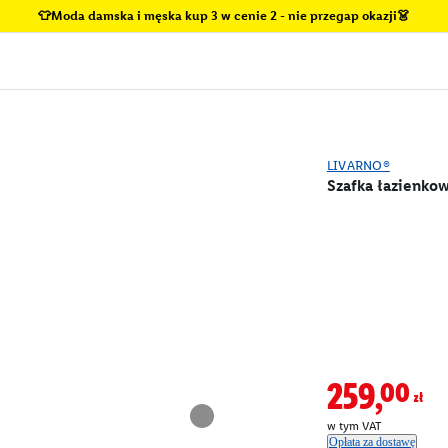
👕Moda damska i męska kup 3 w cenie 2 - nie przegap okazji👗
LIVARNO®
Szafka łazienko
259,00zł
w tym VAT
Opłata za dostawę