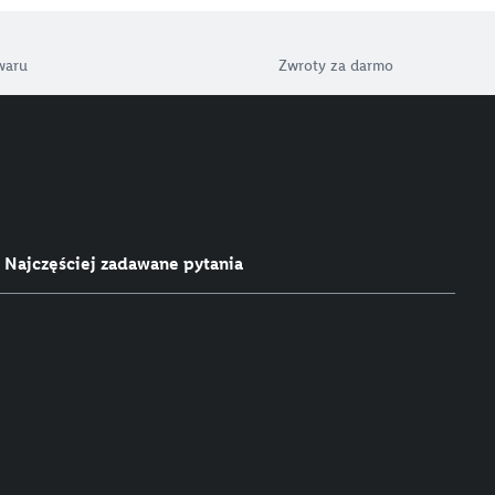
waru
Zwroty za darmo
Najczęściej zadawane pytania