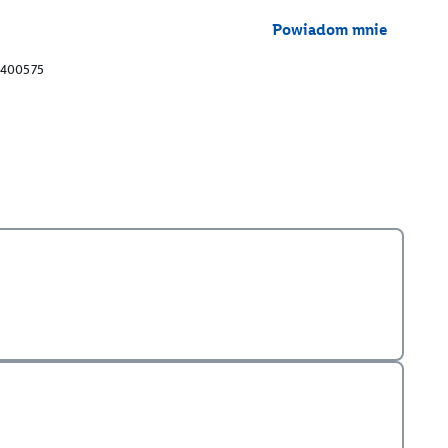
Powiadom mnie
400575
Otwórz widok 3D