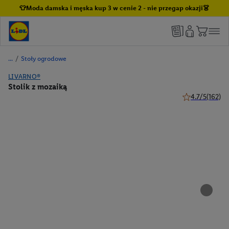
👕Moda damska i męska kup 3 w cenie 2 - nie przegap okazji👗
/
Stoły ogrodowe
LIVARNO®
Stolik z mozaiką
4.7/5
(162)
4.7 z 5 gwiazde