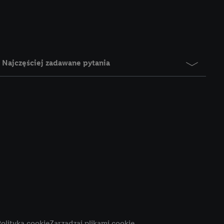
e z jednym z wyżej
), który możemy
aby rozpoznać
reklamy. W tym celu
y przetwarzać adres e-
Najczęściej zadawane pytania
 z technologii Utiq w
ego adresu IP. Jeśli
rzy użyciu adresu IP i
n zostanie
o z usług Lidl. W
w usługach
my. Zgodę na
 ochrony
danych Utiq
i do celów marketingu
ji można znaleźć w
olityka cookie
Zarządzaj plikami cookie