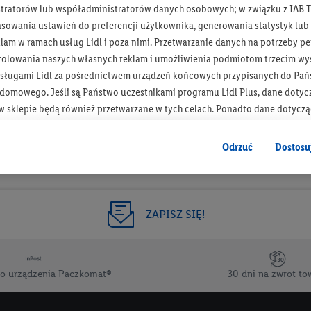
tratorów lub współadministratorów danych osobowych; w związku z IAB T
Otrzymuj newsletter Lidla
asowania ustawień do preferencji użytkownika, generowania statystyk lu
am w ramach usług Lidl i poza nimi. Przetwarzanie danych na potrzeby pe
rolowania naszych własnych reklam i umożliwienia podmiotom trzecim wyś
Zapisz się!
sługami Lidl za pośrednictwem urządzeń końcowych przypisanych do Pań
omowego. Jeśli są Państwo uczestnikami programu Lidl Plus, dane dotyc
 sklepie będą również przetwarzane w tych celach. Ponadto dane dotycz
 Lidl zostaną udostępnione jednemu z wyżej wymienionych partnerów, ab
klamowych swoich klientów
jako niezależny administrator danych
.
Odrzuć
Dostosu
wanych reklam opiera się na generowaniu profili, które są również wzboga
enie danych (np. dotyczących korzystania z usług Lidl, zachowań zakupow
ta - np. wieku lub płci - a także dokładnych danych dotyczących lokalizacji
ZAPISZ SIĘ!
sługi Lidl, w tym przechowywanie lub uzyskiwanie dostępu do informacji 
enia grup docelowych (tzw. segmentów). W związku z personalizacją treś
ię również w celu pomiaru wydajności/skuteczności reklamy, badania gr
o urządzenia Paczkomat®
30 dni na zwrot to
az zapewnienia bezpieczeństwa technicznego i optymalizacji wyświetlania
 zgodę w tym miejscu, a następnie utworzy konto Lidl Plus lub zaloguje się