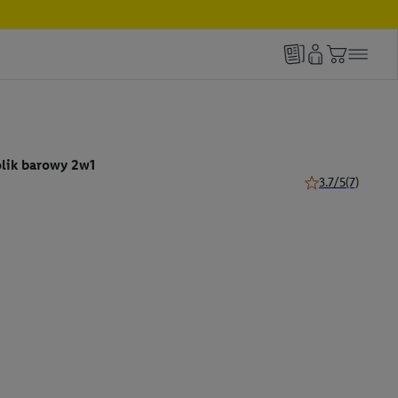
tolik barowy 2w1
3.7/5
(7)
3.7 z 5 gwiazdek 