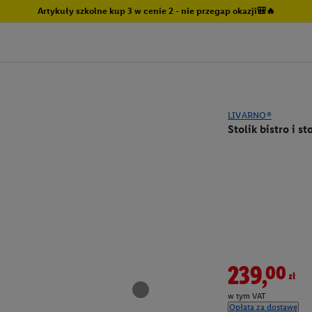
Artykuły szkolne kup 3 w cenie 2 - nie przegap okazji🎒🔥
LIVARNO®
Stolik bistro i s
239,00zł
w tym VAT
Opłata za dostawę