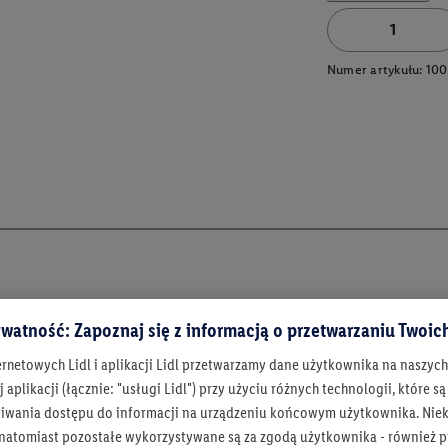
Numer artykułu:
100
watność: Zapoznaj się z informacją o przetwarzaniu Twoi
ernetowych Lidl i aplikacji Lidl przetwarzamy dane użytkownika na naszyc
 aplikacji (łącznie: "usługi Lidl") przy użyciu różnych technologii, które
iwania dostępu do informacji na urządzeniu końcowym użytkownika. Niekt
 natomiast pozostałe wykorzystywane są za zgodą użytkownika - również p
Bądź na bieżą