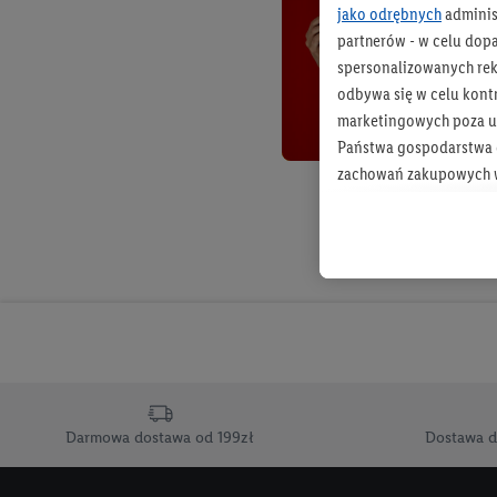
jako odrębnych
adminis
partnerów - w celu dop
spersonalizowanych rekl
odbywa się w celu kont
marketingowych poza u
Państwa gospodarstwa d
zachowań zakupowych w
zakupowych w usługach
statystyki kampanii re
Tworzenie spersonalizo
usług. Obejmuje to łącz
informacji z konta klien
urządzenia końcowe i u
końcowych w celu tworz
przetwarzanie odbywa s
Darmowa dostawa od 199zł
Dostawa d
opracowywania ofert or
Jeśli użytkownik wyrazi