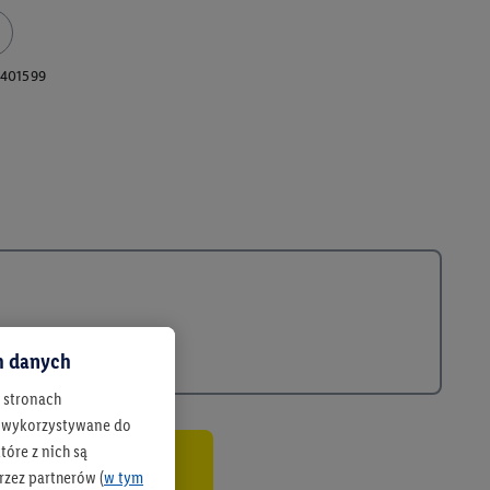
401599
ch danych
h stronach
 są wykorzystywane do
óre z nich są
rzez partnerów (
w tym
co