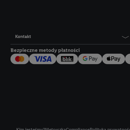
Lidl Plus, możemy równ
wymienionych partnerów
następnie wykorzystać 
użytkownika w usługach
my i jeden z innych pa
Kontakt
mail użytkownika w pos
Bezpieczne metody płatności
Użytkownik upoważnia r
usługach Lidl. Utiq naj
tak, Utiq udostępni adre
numeru referencyjnego 
wykorzystany do rozpozn
szczególności technol
obsługiwanych przez po
korzystanie z technol
("consenthub")
lub popr
cyfrowego" w opcjach ro
Title
polityce prywatności U
Kim jesteśmy?
Metryczka
Compliance
Polityka prywatnoś