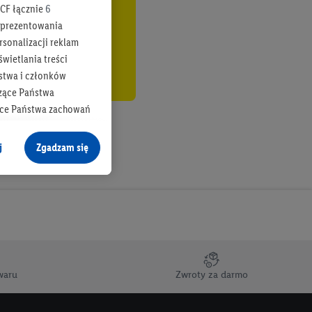
CF łącznie
6
b prezentowania
rsonalizacji reklam
wietlania treści
stwa i członków
zące Państwa
ące Państwa zachowań
y mógł on analizować
j
Zgadzam się
cane o dane z innych
ych w usługach Lidl,
), również przez różne
na urządzeniach
ci marketingowych,
up docelowych,
waru
Zwroty za darmo
 konkretnych treści.
 na istniejące konto