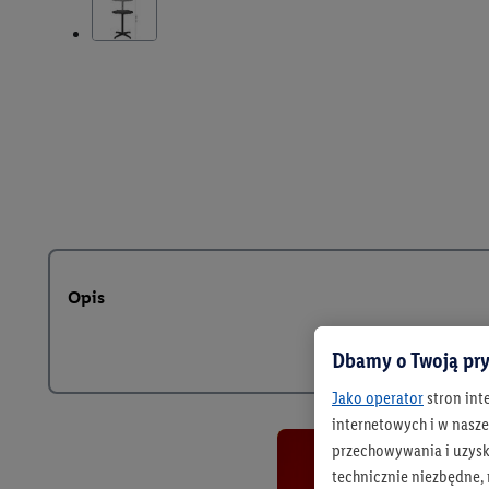
Opis
Dbamy o Twoją pry
Jako operator
stron int
internetowych i w naszej
przechowywania i uzysk
technicznie niezbędne,