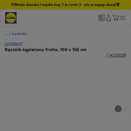
👕Moda damska i męska kup 3 w cenie 2 - nie przegap okazji👗
/
Łazienka
LIVARNO®
Ręcznik kąpielowy frotte, 100 x 150 cm
4.7/5
(29)
4.7 z 5 gwiazd