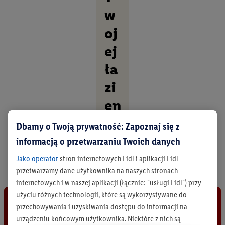
w
oj
ej
ła
zi
en
ce
Dbamy o Twoją prywatność: Zapoznaj się z
informacją o przetwarzaniu Twoich danych
O
d
Jako operator
stron internetowych Lidl i aplikacji Lidl
k
przetwarzamy dane użytkownika na naszych stronach
r
internetowych i w naszej aplikacji (łącznie: "usługi Lidl") przy
y
j
użyciu różnych technologii, które są wykorzystywane do
w
przechowywania i uzyskiwania dostępu do informacji na
s
urządzeniu końcowym użytkownika. Niektóre z nich są
z