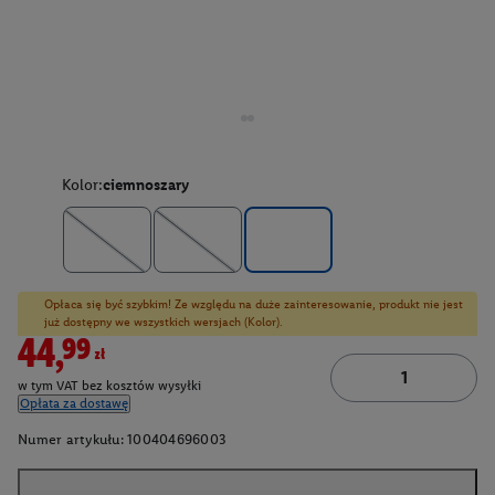
Kolor:
ciemnoszary
Opłaca się być szybkim! Ze względu na duże zainteresowanie, produkt nie jest
już dostępny we wszystkich wersjach (Kolor).
44,99zł
w tym VAT bez kosztów wysyłki
Opłata za dostawę
Numer artykułu:
100404696003