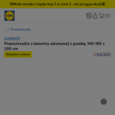
👕Moda damska i męska kup 3 w cenie 2 - nie przegap okazji👗
/
Prześcieradła
LIVARNO®
Prześcieradło z bawełny satynowej z gumką, 140-160 x
200 cm
4.9/5
(27)
Najwyżej oceniane
4.9 z 5 gwiazd