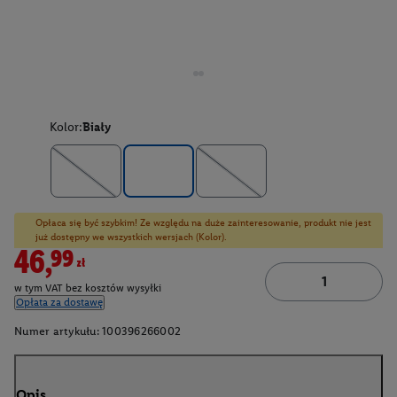
Kolor:
Biały
Opłaca się być szybkim! Ze względu na duże zainteresowanie, produkt nie jest
już dostępny we wszystkich wersjach (Kolor).
46,99zł
w tym VAT bez kosztów wysyłki
Opłata za dostawę
Numer artykułu:
100396266002
Opis