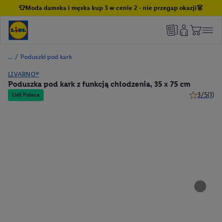
👕Moda damska i męska kup 3 w cenie 2 - nie przegap okazji👗
/
Poduszki pod kark
LIVARNO®
Poduszka pod kark z funkcją chłodzenia, 35 x 75 cm
3/5
(1)
Lidl Poleca
3 z 5 gwiaz