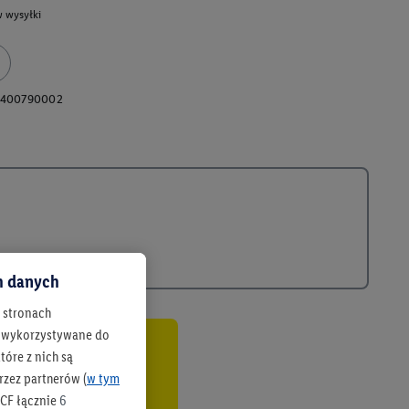
 wysyłki
0400790002
ch danych
h stronach
 są wykorzystywane do
óre z nich są
co
rzez partnerów (
w tym
CF łącznie
6