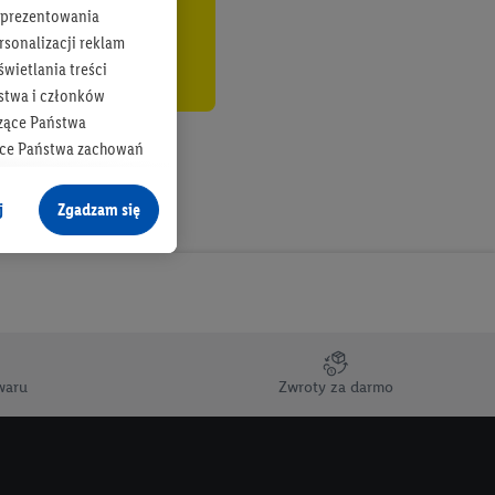
b prezentowania
rsonalizacji reklam
wietlania treści
stwa i członków
zące Państwa
ące Państwa zachowań
y mógł on analizować
j
Zgadzam się
cane o dane z innych
ych w usługach Lidl,
), również przez różne
na urządzeniach
ci marketingowych,
up docelowych,
waru
Zwroty za darmo
 konkretnych treści.
 na istniejące konto
e z jednym z wyżej