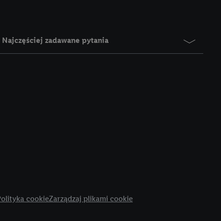
), który możemy
aby rozpoznać
reklamy. W tym celu
Najczęściej zadawane pytania
y przetwarzać adres e-
 z technologii Utiq w
ego adresu IP. Jeśli
rzy użyciu adresu IP i
n zostanie
o z usług Lidl. W
w usługach
my. Zgodę na
 ochrony
danych Utiq
i do celów marketingu
ji można znaleźć w
olityka cookie
Zarządzaj plikami cookie