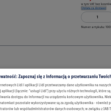
w tym VAT bez kosztów
Opłata za dostawę
Numer artykułu:
10
watność: Zapoznaj się z informacją o przetwarzaniu Twoi
ernetowych Lidl i aplikacji Lidl przetwarzamy dane użytkownika na naszyc
 aplikacji (łącznie: "usługi Lidl") przy użyciu różnych technologii, które
iwania dostępu do informacji na urządzeniu końcowym użytkownika. Niekt
Bądź na bieżą
 natomiast pozostałe wykorzystywane są za zgodą użytkownika - również p
Otrzymuj newsletter Lidla
tratorów lub współadministratorów danych osobowych; w związku z IAB T