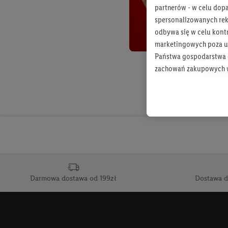
partnerów - w celu dop
spersonalizowanych rekl
odbywa się w celu kont
marketingowych poza u
Państwa gospodarstwa d
zachowań zakupowych w
zakupowych w usługach
statystyki kampanii re
Tworzenie spersonalizo
usług. Obejmuje to łącz
informacji z konta klien
urządzenia końcowe i u
końcowych w celu tworz
przetwarzanie odbywa s
Darmowa dostawa od 199zł
Dostawa d
opracowywania ofert or
Jeśli użytkownik wyrazi
Lidl Plus, możemy równ