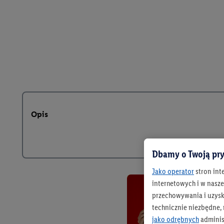
Opis
Dbamy o Twoją pry
Jako operator
stron int
internetowych i w naszej
przechowywania i uzysk
technicznie niezbędne,
jako odrębnych
adminis