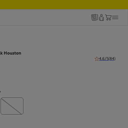
ak Houston
4.6/5
(84)
4.6 z 5 gwiazdek (8
y