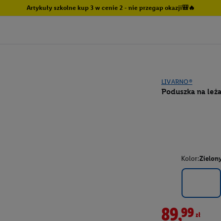
Artykuły szkolne kup 3 w cenie 2 - nie przegap okazji🎒🔥
LIVARNO®
Poduszka na leż
Kolor:
Zielon
89,99zł