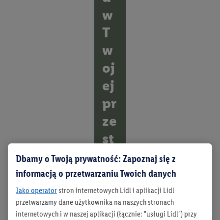
w
T
w
oj
ej
pr
ze
st
rz
Dbamy o Twoją prywatność: Zapoznaj się z
en
informacją o przetwarzaniu Twoich danych
i.
Jako operator
stron internetowych Lidl i aplikacji Lidl
przetwarzamy dane użytkownika na naszych stronach
O
internetowych i w naszej aplikacji (łącznie: "usługi Lidl") przy
d