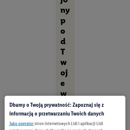
ny
p
o
d
T
w
oj
e
w
nę
Dbamy o Twoją prywatność: Zapoznaj się z
tr
informacją o przetwarzaniu Twoich danych
ze
Jako operator
stron internetowych Lidl i aplikacji Lidl