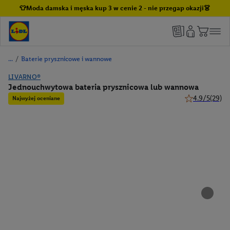
👕Moda damska i męska kup 3 w cenie 2 - nie przegap okazji👗
/
Baterie prysznicowe i wannowe
LIVARNO®
Jednouchwytowa bateria prysznicowa lub wannowa
4.9/5
(29)
Najwyżej oceniane
4.9 z 5 gwiazd