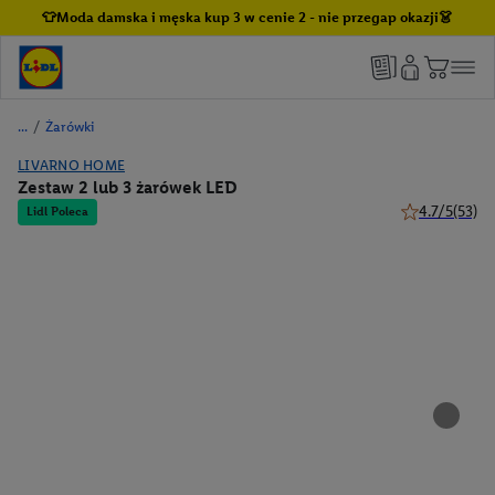
👕Moda damska i męska kup 3 w cenie 2 - nie przegap okazji👗
/
Żarówki
LIVARNO HOME
Zestaw 2 lub 3 żarówek LED
4.7/5
(53)
Lidl Poleca
4.7 z 5 gwiazd