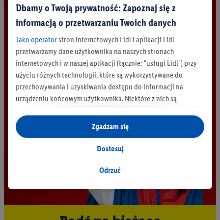
Dbamy o Twoją prywatność: Zapoznaj się z
informacją o przetwarzaniu Twoich danych
Jako operator
stron internetowych Lidl i aplikacji Lidl
przetwarzamy dane użytkownika na naszych stronach
internetowych i w naszej aplikacji (łącznie: "usługi Lidl") przy
użyciu różnych technologii, które są wykorzystywane do
przechowywania i uzyskiwania dostępu do informacji na
urządzeniu końcowym użytkownika. Niektóre z nich są
technicznie niezbędne, natomiast pozostałe wykorzystywane
są za zgodą użytkownika - również przez partnerów (
w tym
Zgadzam się
jako odrębnych
administratorów lub współadministratorów
danych osobowych; w związku z IAB TCF łącznie
6
partnerów -
Dostosuj
w celu dopasowania ustawień do preferencji użytkownika,
generowania statystyk lub prezentowania
Odrzuć
spersonalizowanych reklam w ramach usług Lidl i poza nimi.
Przetwarzanie danych na potrzeby personalizacji reklam
odbywa się w celu kontrolowania naszych własnych reklam i
umożliwienia podmiotom trzecim wyświetlania treści