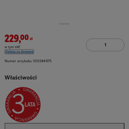
229,00zł
w tym VAT
Opłata za dostawę
Numer artykułu:
100384975
Właściwości