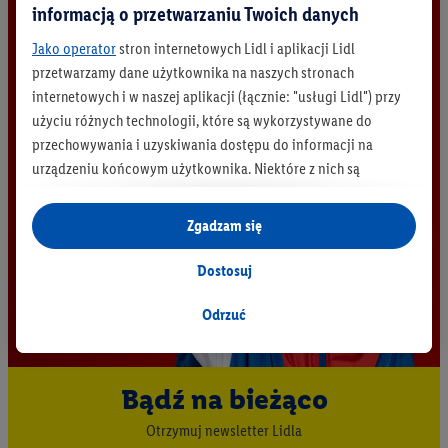
informacją o przetwarzaniu Twoich danych
Jako operator
stron internetowych Lidl i aplikacji Lidl
przetwarzamy dane użytkownika na naszych stronach
internetowych i w naszej aplikacji (łącznie: "usługi Lidl") przy
użyciu różnych technologii, które są wykorzystywane do
przechowywania i uzyskiwania dostępu do informacji na
urządzeniu końcowym użytkownika. Niektóre z nich są
technicznie niezbędne, natomiast pozostałe wykorzystywane
są za zgodą użytkownika - również przez partnerów (
w tym
Zgadzam się
jako odrębnych
administratorów lub współadministratorów
danych osobowych; w związku z IAB TCF łącznie
6
partnerów -
Dostosuj
w celu dopasowania ustawień do preferencji użytkownika,
generowania statystyk lub prezentowania
Odrzuć
spersonalizowanych reklam w ramach usług Lidl i poza nimi.
Przetwarzanie danych na potrzeby personalizacji reklam
odbywa się w celu kontrolowania naszych własnych reklam i
Bądź na bieżąco
umożliwienia podmiotom trzecim wyświetlania treści
Otrzymuj newsletter Lidla
marketingowych poza usługami Lidl za pośrednictwem