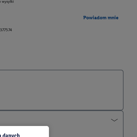
 wysyłki
Powiadom mnie
377574
ch danych