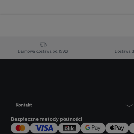
końcowych w celu tworz
przetwarzanie odbywa s
opracowywania ofert or
Jeśli użytkownik wyrazi
Lidl Plus, możemy równ
wymienionych partnerów
Darmowa dostawa od 199zł
Dostawa d
następnie wykorzystać 
użytkownika w usługach
my i jeden z innych pa
mail użytkownika w pos
Użytkownik upoważnia r
usługach Lidl. Utiq naj
tak, Utiq udostępni adre
Kontakt
numeru referencyjnego 
Bezpieczne metody płatności
wykorzystany do rozpozn
szczególności technol
obsługiwanych przez po