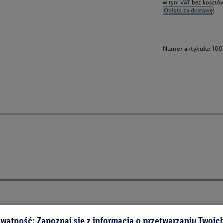
w tym VAT bez kosztów
Opłata za dostawę
Numer artykułu:
100
watność: Zapoznaj się z informacją o przetwarzaniu Twoi