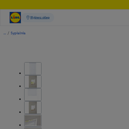
/
Sypialnia