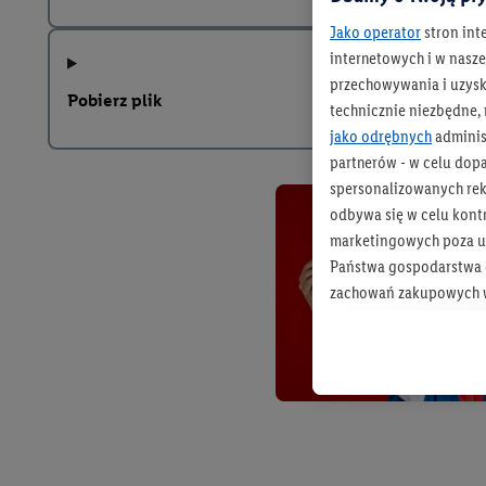
Jako operator
stron int
internetowych i w naszej
przechowywania i uzysk
Pobierz plik
technicznie niezbędne,
jako odrębnych
adminis
partnerów - w celu dop
spersonalizowanych rekl
odbywa się w celu kont
marketingowych poza u
Państwa gospodarstwa d
zachowań zakupowych w
zakupowych w usługach
statystyki kampanii re
Tworzenie spersonalizo
usług. Obejmuje to łącz
informacji z konta klien
urządzenia końcowe i u