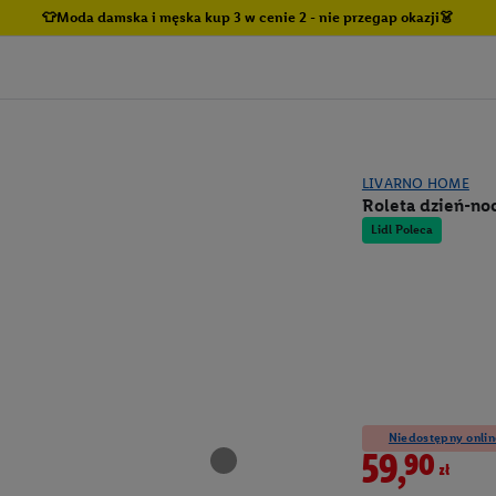
👕Moda damska i męska kup 3 w cenie 2 - nie przegap okazji👗
LIVARNO HOME
Roleta dzień-noc
Lidl Poleca
Niedostępny onlin
59,90zł