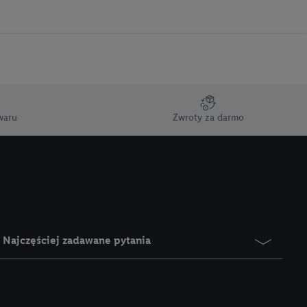
ci marketingowych,
up docelowych,
 konkretnych treści.
 na istniejące konto
e z jednym z wyżej
), który możemy
waru
Zwroty za darmo
aby rozpoznać
reklamy. W tym celu
y przetwarzać adres e-
 z technologii Utiq w
ego adresu IP. Jeśli
rzy użyciu adresu IP i
Najczęściej zadawane pytania
n zostanie
o z usług Lidl. W
w usługach
my. Zgodę na