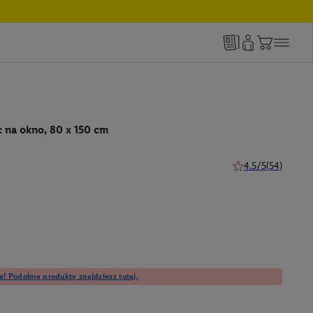
 na okno, 80 x 150 cm
4.5/5
(54)
4.5 z 5 gwiazdek (5
e! Podobne produkty znajdziesz tutaj.