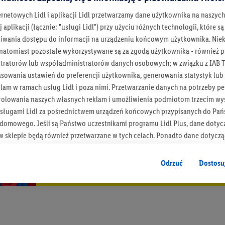
ernetowych Lidl i aplikacji Lidl przetwarzamy dane użytkownika na naszyc
 aplikacji (łącznie: "usługi Lidl") przy użyciu różnych technologii, które
iwania dostępu do informacji na urządzeniu końcowym użytkownika. Niekt
 natomiast pozostałe wykorzystywane są za zgodą użytkownika - również p
tratorów lub współadministratorów danych osobowych; w związku z IAB T
asowania ustawień do preferencji użytkownika, generowania statystyk lu
am w ramach usług Lidl i poza nimi. Przetwarzanie danych na potrzeby pe
rolowania naszych własnych reklam i umożliwienia podmiotom trzecim wyś
Bądź na bieżą
sługami Lidl za pośrednictwem urządzeń końcowych przypisanych do Pań
omowego. Jeśli są Państwo uczestnikami programu Lidl Plus, dane dotyc
Otrzymuj newsletter Lidla
 sklepie będą również przetwarzane w tych celach. Ponadto dane dotycz
 Lidl zostaną udostępnione jednemu z wyżej wymienionych partnerów, ab
Zapisz się!
klamowych swoich klientów
jako niezależny administrator danych
.
Odrzuć
Dostosu
wanych reklam opiera się na generowaniu profili, które są również wzboga
enie danych (np. dotyczących korzystania z usług Lidl, zachowań zakupow
ta - np. wieku lub płci - a także dokładnych danych dotyczących lokalizacji
sługi Lidl, w tym przechowywanie lub uzyskiwanie dostępu do informacji 