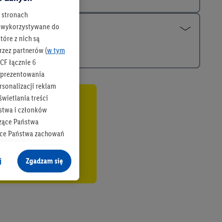
h stronach
 są wykorzystywane do
óre z nich są
rzez partnerów (
w tym
CF łącznie
6
b prezentowania
rsonalizacji reklam
wietlania treści
co
stwa i członków
zące Państwa
ące Państwa zachowań
y mógł on analizować
j
Zgadzam się
cane o dane z innych
ych w usługach Lidl,
), również przez różne
na urządzeniach