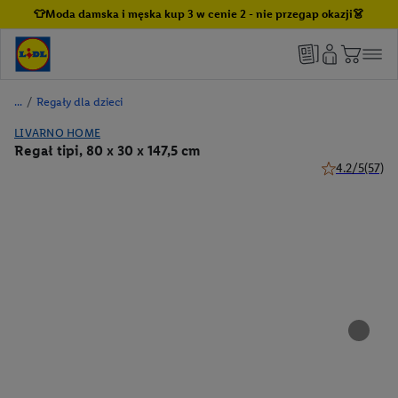
👕Moda damska i męska kup 3 w cenie 2 - nie przegap okazji👗
/
Regały dla dzieci
LIVARNO HOME
Regał tipi, 80 x 30 x 147,5 cm
4.2/5
(57)
4.2 z 5 gwiazd