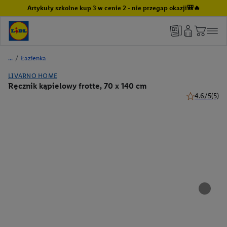
Artykuły szkolne kup 3 w cenie 2 - nie przegap okazji🎒🔥
/
Łazienka
LIVARNO HOME
Ręcznik kąpielowy frotte, 70 x 140 cm
4.6/5
(5)
4.6 z 5 gwiaz