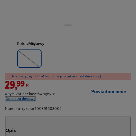
Kolor:
Miętowy
Niedostępny online! Podobne produkty znajdziesz tutaj.
29,99zł
Powiadom mnie
w tym VAT bez kosztów wysyłki
Opłata za dostawę
Numer artykułu:
100391508005
Opis