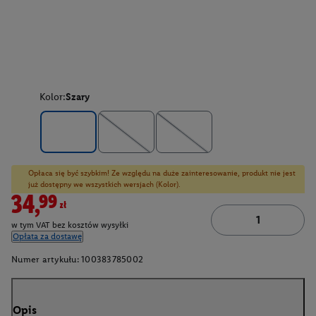
Kolor:
Szary
Opłaca się być szybkim! Ze względu na duże zainteresowanie, produkt nie jest
już dostępny we wszystkich wersjach (Kolor).
34,99zł
w tym VAT bez kosztów wysyłki
Opłata za dostawę
Numer artykułu:
100383785002
Opis