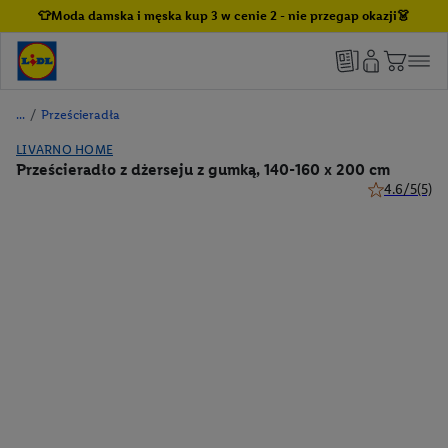
👕Moda damska i męska kup 3 w cenie 2 - nie przegap okazji👗
/
Prześcieradła
LIVARNO HOME
Prześcieradło z dżerseju z gumką, 140-160 x 200 cm
4.6/5
(5)
4.6 z 5 gwiaz