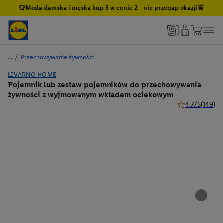
👕Moda damska i męska kup 3 w cenie 2 - nie przegap okazji👗
/
Przechowywanie żywności
LIVARNO HOME
Pojemnik lub zestaw pojemników do przechowywania
żywności z wyjmowanym wkładem ociekowym
4.7/5
(149)
4.7 z 5 gwiazde