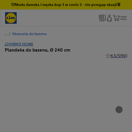
👕Moda damska i męska kup 3 w cenie 2 - nie przegap okazji👗
/
Akcesoria do basenu
LIVARNO HOME
Plandeka do basenu, Ø 240 cm
4.5/5
(90)
4.5 z 5 gwiazd