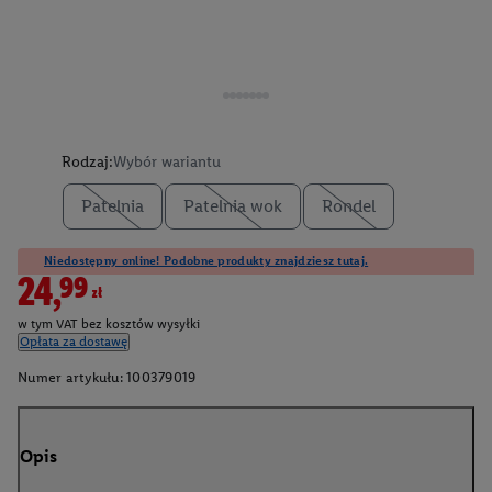
Rodzaj:
Wybór wariantu
Patelnia
Patelnia wok
Rondel
Niedostępny online! Podobne produkty znajdziesz tutaj.
24,99zł
w tym VAT bez kosztów wysyłki
Opłata za dostawę
Numer artykułu:
100379019
Opis