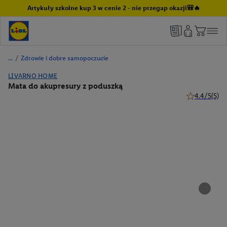
Artykuły szkolne kup 3 w cenie 2 - nie przegap okazji🎒🔥
/
Zdrowie i dobre samopoczucie
LIVARNO HOME
Mata do akupresury z poduszką
4.4/5
(5)
4.4 z 5 gwiaz